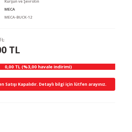
Kurşun ve Şevrotin
MECA
MECA-BUCK-12
TL
0.00 TL
KAZANÇ
00 TL
0,00 TL (%3,00 havale indirimi)
n Satışı Kapalıdır. Detaylı bilgi için lütfen arayınız.