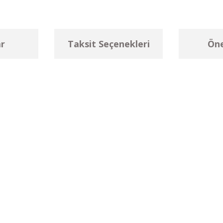
r
Taksit Seçenekleri
Öne
larda yetersiz gördüğünüz noktaları öneri formunu kullanarak tarafımıza ilet