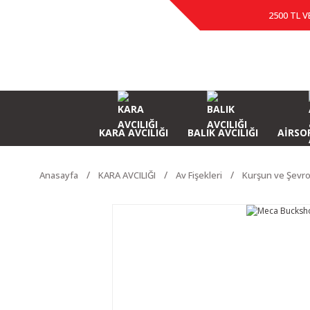
2500 TL V
KARA AVCILIĞI
BALIK AVCILIĞI
AİRSOF
Anasayfa
KARA AVCILIĞI
Av Fişekleri
Kurşun ve Şevro