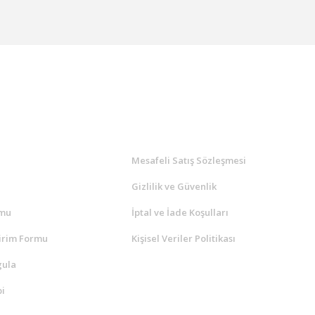
l
ALIŞVERİŞ
a
Mesafeli Satış Sözleşmesi
Gizlilik ve Güvenlik
rmu
İptal ve İade Koşulları
irim Formu
Kişisel Veriler Politikası
gula
i