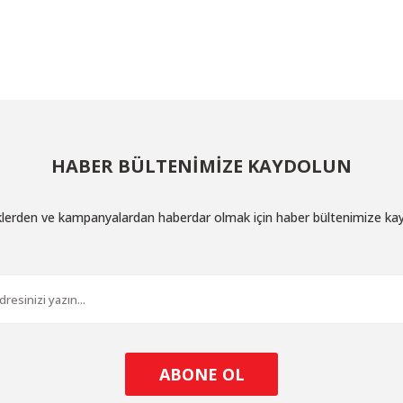
Bu ürüne ilk yorumu siz yapın!
Yorum Yaz
HABER BÜLTENİMİZE KAYDOLUN
iklerden ve kampanyalardan haberdar olmak için haber bültenimize ka
Gönder
ABONE OL