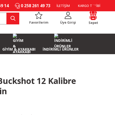
59 14
0 258 261 49 73
İLETİŞİM
KARGO TAKİBİ
Favorilerim
Üye Girişi
Sepet
GİYİM & AYAKKABI
İNDİRİMLİ ÜRÜNLER
uckshot 12 Kalibre
in