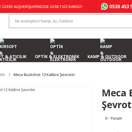
0538 453 
E ÜZERİ ALIŞVERİŞLERİNİZDE ÜCRETSİZ KARGO!
T & ATICILIK
OPTİK & ELEKTRONİK
KAMP & OUTDOOR
tin
Meca Buckshot 12 Kalibre Şevrotin
Meca B
Şevrot
0 - Yorum