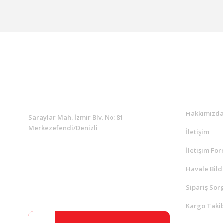
KURUMSAL
Kurumsa
Hakkımızd
Saraylar Mah. İzmir Blv. No: 81
Merkezefendi/Denizli
İletişim
İletişim Fo
Müşteri Destek
0 538 453 59 14
Havale Bild
Sipariş Sor
info@kocaavpazari.com
Kargo Takib