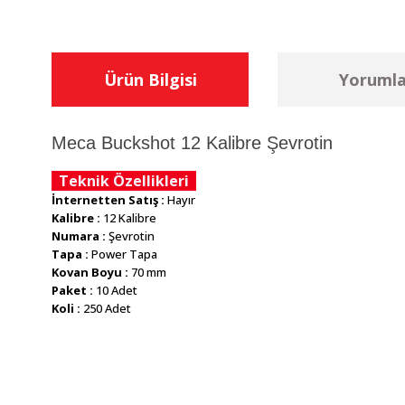
Ürün Bilgisi
Yorumla
Meca Buckshot 12 Kalibre Şevrotin
Teknik Özellikleri
İnternetten Satış :
Hayır
Kalibre :
12 Kalibre
Numara :
Şevrotin
Tapa :
Power Tapa
Kovan Boyu :
70 mm
Paket :
10 Adet
Koli :
250 Adet
Bu ürünün fiyat bilgisi, resim, ürün açıklamalarında ve diğer konu