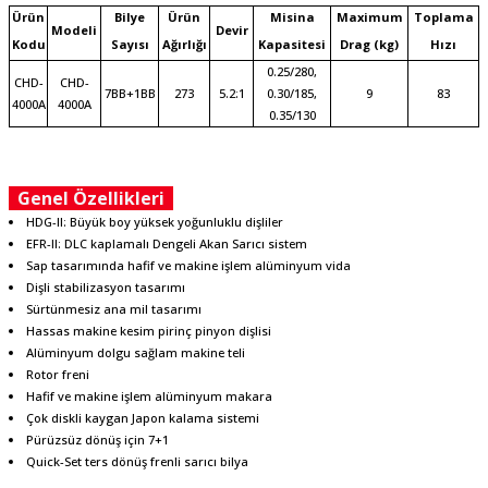
Ürün
Bilye
Ürün
Misina
Maximum
Toplama
Modeli
Devir
Kodu
Sayısı
Ağırlığı
Kapasitesi
Drag (kg)
Hızı
0.25/280,
CHD-
CHD-
7BB+1BB
273
5.2:1
0.30/185,
9
83
4000A
4000A
0.35/130
Genel Özellikleri
HDG-II: Büyük boy yüksek yoğunluklu dişliler
EFR-II: DLC kaplamalı Dengeli Akan Sarıcı sistem
Sap tasarımında hafif ve makine işlem alüminyum vida
Dişli stabilizasyon tasarımı
Sürtünmesiz ana mil tasarımı
Hassas makine kesim pirinç pinyon dişlisi
Alüminyum dolgu sağlam makine teli
Rotor freni
Hafif ve makine işlem alüminyum makara
Çok diskli kaygan Japon kalama sistemi
Pürüzsüz dönüş için 7+1
Quick-Set ters dönüş frenli sarıcı bilya