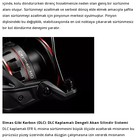
içinde, kolu döndürürken direnç hissetmenize neden olan geniş bir sürtünme
alanı oluşur. Sürtünmeyi azaltmak ve serbest dönüş elde etmek amacıyla şaftla
olan sürtünmeyi azaltmak için pinyonun merkezi oyulmuştur. Pinyon
dişlisindeki bu değişiklik, stabilizasyonda en üst noktaya çıkararak sürtünmesiz
bir kol döndürme deneyimi yaratır.
Elmas Gibi Karbon (DLC): DLC Kaplamalı Dengeli Akan Silindir Sistemi
DLC kaplamalı EFR II, misina sürtünmesini büyük ölçüde azaltarak misinanın bu
pürüzsüz yüzey üzerinde daha düzgün çalışmasına izin vererek misinanın