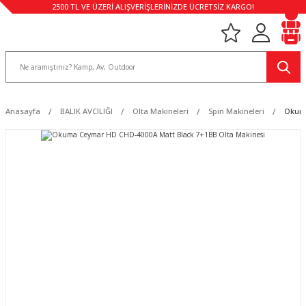
2500 TL VE ÜZERİ ALIŞVERİŞLERİNİZDE ÜCRETSİZ KARGO!
Anasayfa
BALIK AVCILIĞI
Olta Makineleri
Spin Makineleri
Okuma