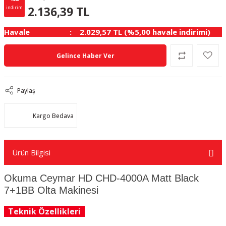
112.44 TL
KAZANÇ
2.136,39 TL
indirim
Havale
2.029,57 TL (%5,00 havale indirimi)
Gelince Haber Ver
Paylaş
Kargo Bedava
Ürün Bilgisi
Okuma Ceymar HD CHD-4000A Matt Black
7+1BB Olta Makinesi
Teknik Özellikleri