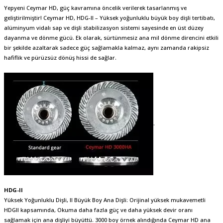
Yepyeni Ceymar HD, güç kavramına öncelik verilerek tasarlanmış ve
geliştirilmiştir! Ceymar HD, HDG-II – Yüksek yoğunluklu büyük boy dişli tertibatı,
alüminyum vidalı sap ve dişli stabilizasyon sistemi sayesinde en üst düzey
dayanma ve dönme gücü. Ek olarak, sürtünmesiz ana mil dönme direncini etkili
bir şekilde azaltarak sadece güç sağlamakla kalmaz, aynı zamanda rakipsiz
hafiflik ve pürüzsüz dönüş hissi de sağlar.
.
HDG-II
Yüksek Yoğunluklu Dişli, II Büyük Boy Ana Dişli: Orijinal yüksek mukavemetli
HDGII kapsamında, Okuma daha fazla güç ve daha yüksek devir oranı
sağlamak için ana dişliyi büyüttü. 3000 boy örnek alındığında Ceymar HD ana