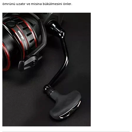
ömrünü uzatır ve misina bükülmesini önler.