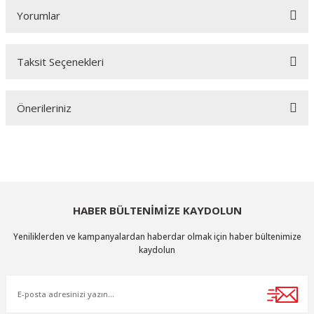
Yorumlar
Taksit Seçenekleri
Bu ürüne ilk yorumu siz yapın!
Önerileriniz
Yorum Yaz
Bu ürünün fiyat bilgisi, resim, ürün açıklamalarında ve diğer konularda
yetersiz gördüğünüz noktaları öneri formunu kullanarak tarafımıza
iletebilirsiniz.
Görüş ve önerileriniz için teşekkür ederiz.
HABER BÜLTENİMİZE KAYDOLUN
Ürün resmi kalitesiz, bozuk veya görüntülenemiyor.
Yeniliklerden ve kampanyalardan haberdar olmak için haber bültenimize
Ürün açıklamasında eksik bilgiler bulunuyor.
kaydolun
Ürün bilgilerinde hatalar bulunuyor.
Ürün fiyatı diğer sitelerden daha pahalı.
Bu ürüne benzer farklı alternatifler olmalı.