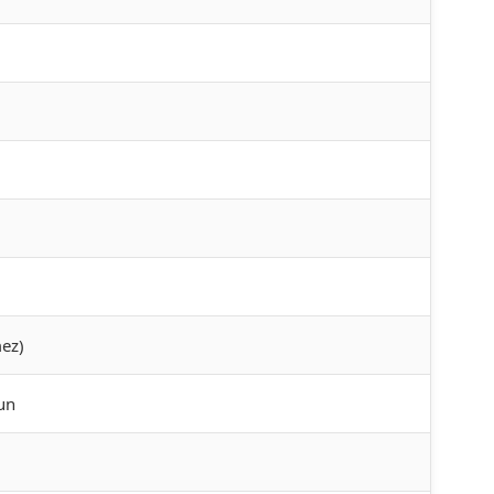
ez)
gun