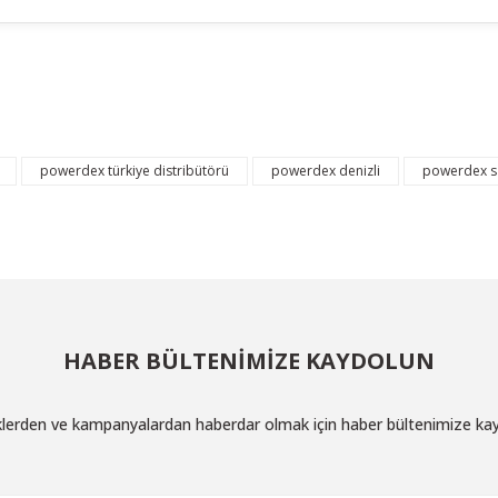
larda yetersiz gördüğünüz noktaları öneri formunu kullanarak tarafımıza ilet
Bu ürüne ilk yorumu siz yapın!
powerdex türkiye distribütörü
powerdex denizli
powerdex sa
Yorum Yaz
HABER BÜLTENİMİZE KAYDOLUN
iklerden ve kampanyalardan haberdar olmak için haber bültenimize ka
Gönder