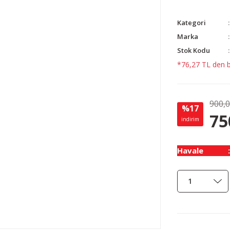
Kategori
Marka
Stok Kodu
*76,27 TL den ba
900,
%17
75
indirim
Havale