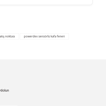
ebilirsiniz.
tış noktası
powerdex sensörlü kafa feneri
ydolun