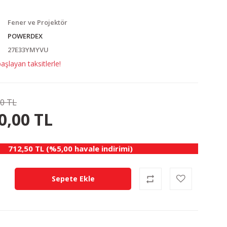
Fener ve Projektör
POWERDEX
27E33YMYVU
şlayan taksitlerle!
00 TL
150.00 TL
KAZANÇ
0,00 TL
712,50 TL (%5,00 havale indirimi)
Sepete Ekle