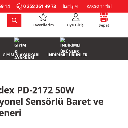
59 14
0 258 261 49 73
İLETİŞİM
KARGO TAKİBİ
Favorilerim
Üye Girişi
Sepet
GİYİM & AYAKKABI
İNDİRİMLİ ÜRÜNLER
dex PD-2172 50W
yonel Sensörlü Baret ve
eneri