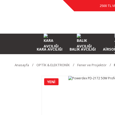
2500 TL V
KARA AVCILIĞI
BALIK AVCILIĞI
AİRSOF
Anasayfa
OPTİK & ELEKTRONİK
Fener ve Projektör
YENİ