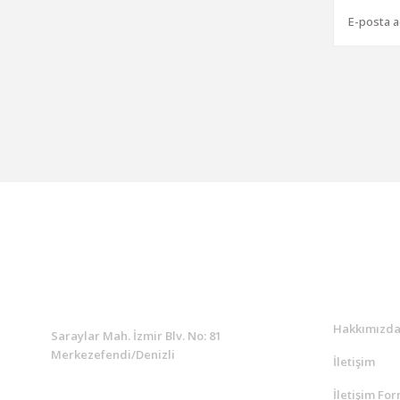
KURUMSAL
Kurumsa
Hakkımızd
Saraylar Mah. İzmir Blv. No: 81
Merkezefendi/Denizli
İletişim
İletişim Fo