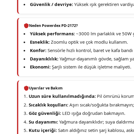
Güvenlik / devriye:
Yüksek ışık gerektiren vardiya
Neden Powerdex PD-2172?
Yüksek performans:
~3000 lm parlaklık ve 50W 
Esneklik:
Zoomlu optik ve çok modlu kullanım.
Konfor:
Sensörle hızlı kontrol, baret ve kafa band
Dayanıklılık:
Yağmur-dayanımlı gövde, sağlam ya
Ekonomi:
Şarjlı sistem ile düşük işletme maliyeti.
Uyarılar ve Bakım
Uzun süre kullanılmadığında:
Pil ömrünü korumak
Sıcaklık koşulları:
Aşırı sıcak/soğukta bırakmayın
Göz güvenliği:
LED ışığa doğrudan bakmayın.
Su dayanımı:
Yağmura dayanıklıdır; suya daldırma
Kutu içeriği:
Satın aldığınız setin şarj kablosu, ask