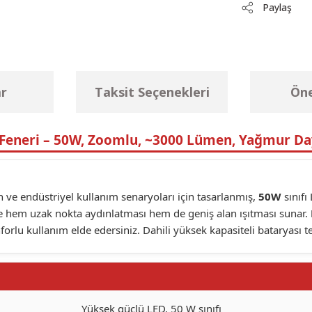
Paylaş
r
Taksit Seçenekleri
Öne
Feneri – 50W, Zoomlu, ~3000 Lümen, Yağmur Da
lan ve endüstriyel kullanım senaryoları için tasarlanmış,
50W
sınıfı
e hem uzak nokta aydınlatması hem de geniş alan ışıtması sunar.
forlu kullanım elde edersiniz. Dahili yüksek kapasiteli bataryası t
Yüksek güçlü LED, 50 W sınıfı