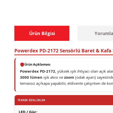
Ürün Bilgisi
Yorumla
Powerdex PD-2172 Sensörlü Baret & Kafa 
Ürün Açıklaması
Powerdex PD-2172
, yüksek ışık ihtiyacı olan açık a
3000 lümen
ışık akısı ve
zoom
(odak ayarı) sayesind
temassız aç/kapa yapabilir, eldivenle çalışırken de kon
TEKNİK ÖZELLİKLER
LED / Güç: