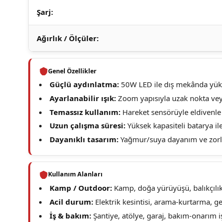
Şarj:
Ağırlık / Ölçüler:
Genel Özellikler
Güçlü aydınlatma:
50W LED ile dış mekânda yüks
Ayarlanabilir ışık:
Zoom yapısıyla uzak nokta vey
Temassız kullanım:
Hareket sensörüyle eldivenle ç
Uzun çalışma süresi:
Yüksek kapasiteli batarya il
Dayanıklı tasarım:
Yağmur/suya dayanım ve zorl
Kullanım Alanları
Kamp / Outdoor:
Kamp, doğa yürüyüşü, balıkçılık,
Acil durum:
Elektrik kesintisi, arama-kurtarma, ge
İş & bakım:
Şantiye, atölye, garaj, bakım-onarım iş