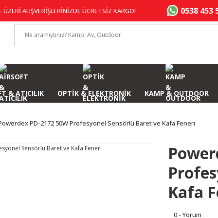
0538 453 
E ÜZERİ ALIŞVERİŞLERİNİZDE ÜCRETSİZ KARGO!
T & ATICILIK
OPTİK & ELEKTRONİK
KAMP & OUTDOOR
Powerdex PD-2172 50W Profesyonel Sensörlü Baret ve Kafa Feneri
Power
Profes
Kafa F
0 - Yorum