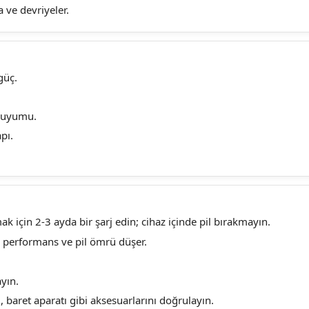
 ve devriyeler.
güç.
ı uyumu.
pı.
 için 2-3 ayda bir şarj edin; cihaz içinde pil bırakmayın.
; performans ve pil ömrü düşer.
yın.
ı, baret aparatı gibi aksesuarlarını doğrulayın.