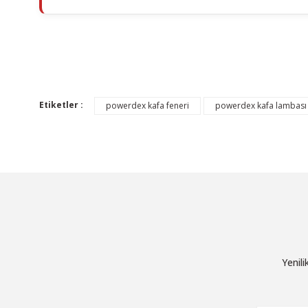
Bu ürünün fiyat bilgisi, resim, ürün açıklamalarında ve diğer konu
Görüş ve önerileriniz için teşekkür ederiz.
Etiketler :
powerdex kafa feneri
powerdex kafa lambası
Ürün resmi kalitesiz, bozuk veya görüntülenemiyor.
Ürün açıklamasında eksik bilgiler bulunuyor.
Ürün bilgilerinde hatalar bulunuyor.
Ürün fiyatı diğer sitelerden daha pahalı.
Bu ürüne benzer farklı alternatifler olmalı.
Yenil