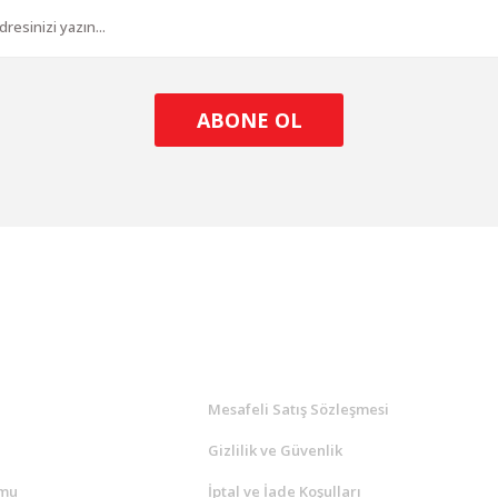
ABONE OL
l
ALIŞVERİŞ
a
Mesafeli Satış Sözleşmesi
Gizlilik ve Güvenlik
rmu
İptal ve İade Koşulları