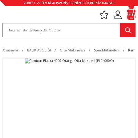
2500 TL VE ÜZERİ ALIŞVERİŞLERİNİZDE ÜCRETSİZ KARGO!
Anasayfa
BALIK AVCILIĞI
Olta Makineleri
Spin Makineleri
Remix