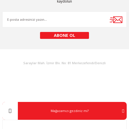
kaydolun
Ürün bilgilerinde hatalar bulunuyor.
Ürün fiyatı diğer sitelerden daha pahalı.
Bu ürüne benzer farklı alternatifler olmalı.
ABONE OL
KURUMSAL
Gönder
Saraylar Mah. İzmir Blv. No: 81 Merkezefendi/Denizli
Müşteri Destek
0 538 453 59 14
info@kocaavpazari.com
Mağazamızı gezdiniz mi?
Kurumsal