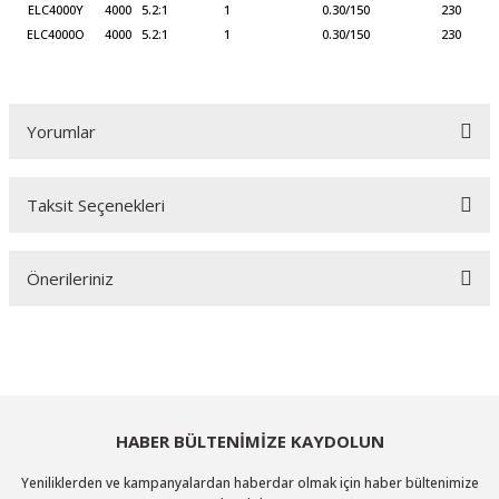
ELC4000Y
4000
5.2:1
1
0.30/150
230
ELC4000O
4000
5.2:1
1
0.30/150
230
Yorumlar
Taksit Seçenekleri
Bu ürüne ilk yorumu siz yapın!
Önerileriniz
Yorum Yaz
Bu ürünün fiyat bilgisi, resim, ürün açıklamalarında ve diğer konularda
yetersiz gördüğünüz noktaları öneri formunu kullanarak tarafımıza
iletebilirsiniz.
Görüş ve önerileriniz için teşekkür ederiz.
HABER BÜLTENİMİZE KAYDOLUN
Ürün resmi kalitesiz, bozuk veya görüntülenemiyor.
Yeniliklerden ve kampanyalardan haberdar olmak için haber bültenimize
Ürün açıklamasında eksik bilgiler bulunuyor.