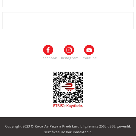
ALIŞVERİŞ
SOSYAL MEDYA
Facebook
Instagram
Youtube
Copyright 2023 ©
Koca Av Pazarı
Kredi kartı bilgileriniz 256Bit SSL güvenlik
sertifikası ile korunmaktadır.