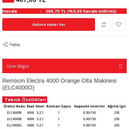
Havale
386,70 TL (%5,00 havale indirimi)
Gelince Haber Ver
Paylaş
Ürün Bilgisi
Remixon Electra 4000 Orange Olta Makinesi
(ELC4000O)
Teknik Özellikleri
Üretici Kodu
Ebat
Devir
Rulman Sayısı
Kapasite (mm/m)
Ağırlık (gr)
ELC4000R
4000
5.2:1
1
0.30/150
230
ELC4000B
4000
5.2:1
1
0.30/150
230
ELC4000G
4000
5.2:1
1
0.30/150
230