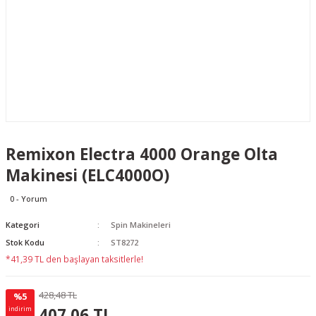
Remixon Electra 4000 Orange Olta
Makinesi (ELC4000O)
0 - Yorum
Kategori
Spin Makineleri
Stok Kodu
ST8272
*41,39 TL den başlayan taksitlerle!
428,48 TL
%5
21.42 TL
KAZANÇ
407,06 TL
indirim