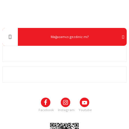
0 538 453 59 14
info@kocaavpazari.com
Mağazamızı gezdiniz mi?
Kurumsal
ALIŞVERİŞ
SOSYAL MEDYA
Facebook
Instagram
Youtube