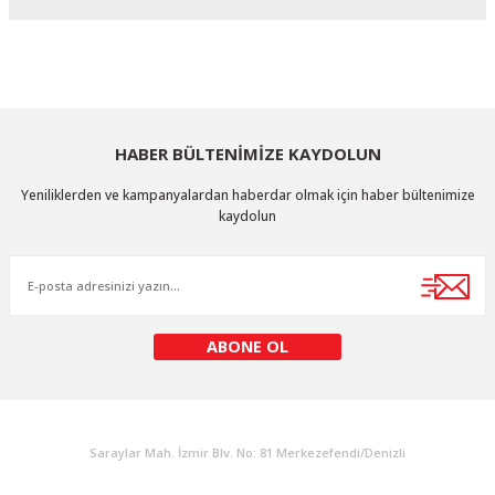
Yorum Yaz
Bu ürünün fiyat bilgisi, resim, ürün açıklamalarında ve diğer konularda
yetersiz gördüğünüz noktaları öneri formunu kullanarak tarafımıza
iletebilirsiniz.
Görüş ve önerileriniz için teşekkür ederiz.
HABER BÜLTENİMİZE KAYDOLUN
Ürün resmi kalitesiz, bozuk veya görüntülenemiyor.
Yeniliklerden ve kampanyalardan haberdar olmak için haber bültenimize
Ürün açıklamasında eksik bilgiler bulunuyor.
kaydolun
Ürün bilgilerinde hatalar bulunuyor.
Ürün fiyatı diğer sitelerden daha pahalı.
Bu ürüne benzer farklı alternatifler olmalı.
ABONE OL
KURUMSAL
Gönder
Saraylar Mah. İzmir Blv. No: 81 Merkezefendi/Denizli
Müşteri Destek