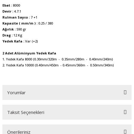
Ebat :
8000
Devir :
4.7:1
Rulman Sayısı :
7 +1
Kapasite ( mm/m ) :
0.25 / 380
Ağırlık :
590 gr
Drag :
12 Kg
Yedek Kafa :
Var (+2)
2 Adet Alüminyum Yedek Kafa
1. Yedek Kafa 8000 (0.30mm/320m - 0.35mm/280m - 0.40mm/240m)
2. Yedek Kafa 10000 (0.40mm/450m - 0.45mm/360m - 0.50mm/340m)
Yorumlar
Taksit Seçenekleri
Bu ürüne ilk yorumu siz yapın!
Önerileriniz