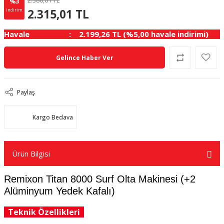
2.386,61 TL
%3
71.60 TL
KAZANÇ
2.315,01 TL
indirim
Havale
2.199,26 TL (%5,00 havale indirimi)
Gelince Haber Ver
Paylaş
Kargo Bedava
Ürün Bilgisi
Remixon Titan 8000 Surf Olta Makinesi (+2
Alüminyum Yedek Kafalı)
Teknik Özellikleri