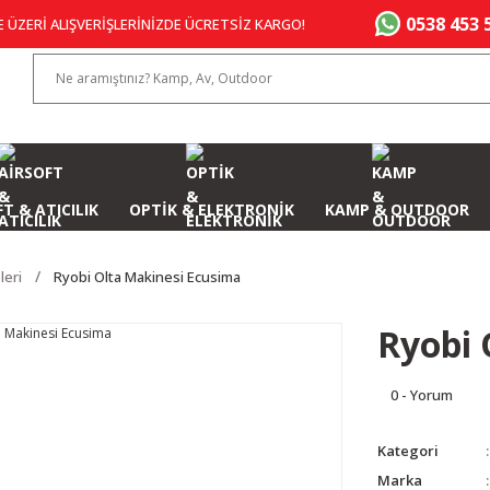
0538 453 
E ÜZERİ ALIŞVERİŞLERİNİZDE ÜCRETSİZ KARGO!
T & ATICILIK
OPTİK & ELEKTRONİK
KAMP & OUTDOOR
leri
Ryobi Olta Makinesi Ecusima
Ryobi 
0 - Yorum
Kategori
Marka