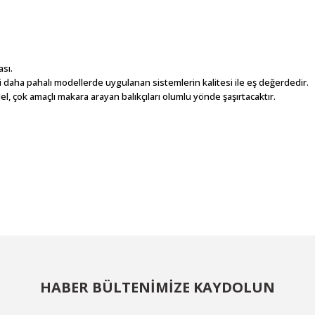
sı.
 daha pahalı modellerde uygulanan sistemlerin kalitesi ile eş değerdedir.
, çok amaçlı makara arayan balıkçıları olumlu yönde şaşırtacaktır.
larda yetersiz gördüğünüz noktaları öneri formunu kullanarak tarafımıza ilet
Bu ürüne ilk yorumu siz yapın!
Yorum Yaz
HABER BÜLTENİMİZE KAYDOLUN