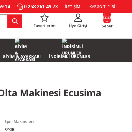
59 14
0 258 261 49 73
İLETİŞİM
KARGO TAKİBİ
Favorilerim
Üye Girişi
Sepet
GİYİM & AYAKKABI
İNDİRİMLİ ÜRÜNLER
Olta Makinesi Ecusima
Spin Makineleri
RYOBI