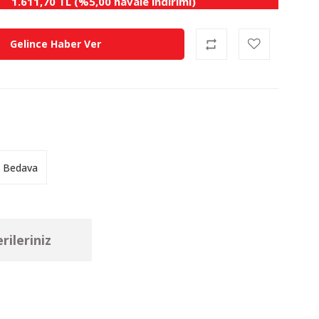
1.611,70 TL (%5,00 havale indirimi)
Gelince Haber Ver
 Bedava
rileriniz