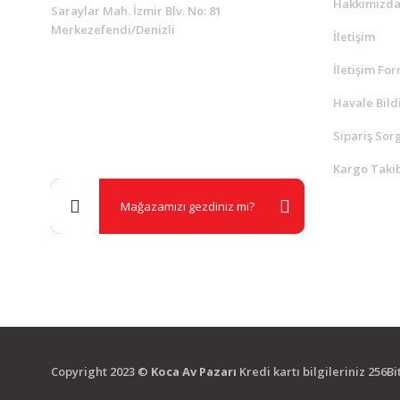
Hakkımızd
Saraylar Mah. İzmir Blv. No: 81
Merkezefendi/Denizli
İletişim
İletişim Fo
Müşteri Destek
0 538 453 59 14
Havale Bild
Sipariş Sor
info@kocaavpazari.com
Kargo Takib
Mağazamızı gezdiniz mi?
Copyright 2023 ©
Koca Av Pazarı
Kredi kartı bilgileriniz 256B