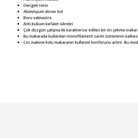
Dengeli rotor
Alüminyum döner kol
Boru salmastra
Anti büküm kefalet silindiri
Çok düzgün çalışma ile karakterize edilen bir ön çekme makara
Bu makarada kullanılan monofilament sarım sisteminin kalitesi
Cnc makine kolu makaranın kullanım konforunu artırır. Bu model
Bu ürünün fiyat bilgisi, resim, ürün açıklamalarında ve diğer konu
Görüş ve önerileriniz için teşekkür ederiz.
Ürün resmi kalitesiz, bozuk veya görüntülenemiyor.
Ürün açıklamasında eksik bilgiler bulunuyor.
Ürün bilgilerinde hatalar bulunuyor.
Ürün fiyatı diğer sitelerden daha pahalı.
Bu ürüne benzer farklı alternatifler olmalı.