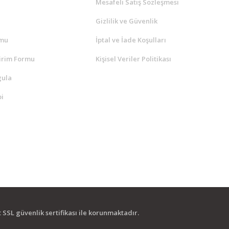
a
Mesafeli Satış Sözleşmesi
Gizlilik ve Güvenlik
rmu
İptal ve İade Koşulları
irim Formu
Kişisel Veriler Politikası
gula
i
it SSL güvenlik sertifikası ile korunmaktadır.