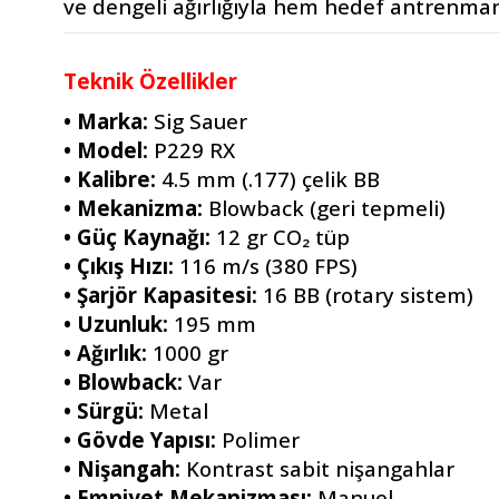
ve dengeli ağırlığıyla hem hedef antrenmanla
Teknik Özellikler
• Marka: 
Sig Sauer
• Model: 
P229 RX
• Kalibre: 
4.5 mm (.177) çelik BB
• Mekanizma: 
Blowback (geri tepmeli)
• Güç Kaynağı: 
12 gr CO₂ tüp
• Çıkış Hızı: 
116 m/s (380 FPS)
• Şarjör Kapasitesi: 
16 BB (rotary sistem)
• Uzunluk: 
195 mm
• Ağırlık: 
1000 gr
• Blowback: 
Var
• Sürgü: 
Metal
• Gövde Yapısı: 
Polimer
• Nişangah:
 Kontrast sabit nişangahlar
• Emniyet Mekanizması: 
Manuel