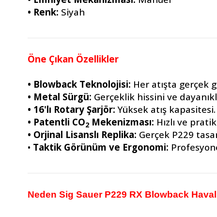
• Renk: 
Siyah
Öne Çıkan Özellikler
• Blowback Teknolojisi: 
Her atışta gerçek 
• Metal Sürgü: 
Gerçeklik hissini ve dayanıklıl
• 16'lı Rotary Şarjör: 
Yüksek atış kapasitesi.
• Patentli CO
 Mekenizması: 
Hızlı ve prati
2
• Orjinal Lisanslı Replika: 
Gerçek P229 tasar
• 
Taktik Görünüm ve Ergonomi:
 Profesyone
Neden Sig Sauer P229 RX Blowback Haval