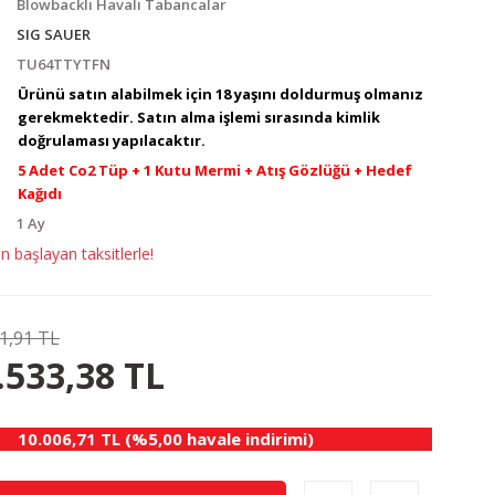
Blowbackli Havalı Tabancalar
SIG SAUER
TU64TTYTFN
Ürünü satın alabilmek için 18 yaşını doldurmuş olmanız
gerekmektedir. Satın alma işlemi sırasında kimlik
doğrulaması yapılacaktır.
5 Adet Co2 Tüp + 1 Kutu Mermi + Atış Gözlüğü + Hedef
Kağıdı
1 Ay
 başlayan taksitlerle!
1,91 TL
3.75 TL
KAZANÇ
.533,38 TL
10.006,71 TL (%5,00 havale indirimi)