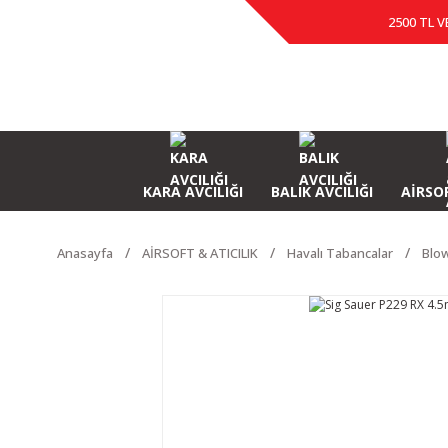
2500 TL V
KARA AVCILIĞI
BALIK AVCILIĞI
AİRSOF
Anasayfa
AİRSOFT & ATICILIK
Havalı Tabancalar
Blow
HEDİYELİ