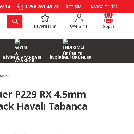
59 14
0 258 261 49 73
İLETİŞİM
KARGO TAKİBİ
Favorilerim
Üye Girişi
Sepet
GİYİM & AYAKKABI
İNDİRİMLİ ÜRÜNLER
banca
uer P229 RX 4.5mm
ack Havalı Tabanca