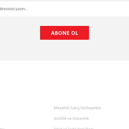
ABONE OL
l
ALIŞVERİŞ
a
Mesafeli Satış Sözleşmesi
Gizlilik ve Güvenlik
rmu
İptal ve İade Koşulları