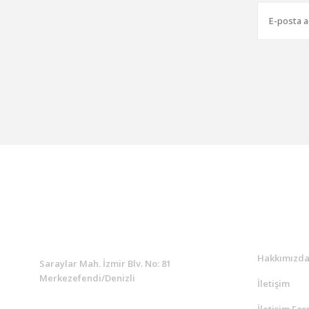
KURUMSAL
Kurumsa
Hakkımızd
Saraylar Mah. İzmir Blv. No: 81
Merkezefendi/Denizli
İletişim
İletişim Fo