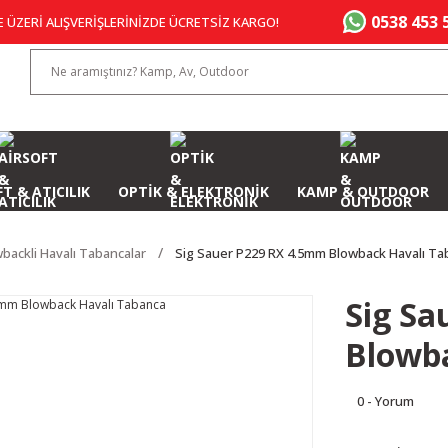
0538 453 
E ÜZERİ ALIŞVERİŞLERİNİZDE ÜCRETSİZ KARGO!
T & ATICILIK
OPTİK & ELEKTRONİK
KAMP & OUTDOOR
backli Havalı Tabancalar
Sig Sauer P229 RX 4.5mm Blowback Havalı Ta
Sig Sa
Blowb
0 - Yorum