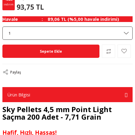
31.25 TL
KAZANÇ
93,75 TL
indirim
Havale
89,06 TL (%5,00 havale indirimi)
Sepete Ekle
Paylaş
Ürün Bilgisi
Sky Pellets 4,5 mm Point Light
Saçma 200 Adet - 7,71 Grain
Hafif, Hızlı, Hassas!