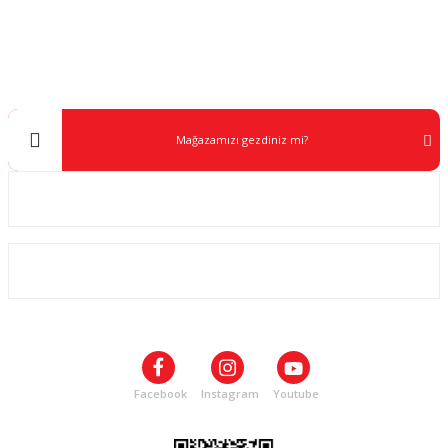
Müşteri Destek
0 538 453 59 14
info@kocaavpazari.com
Mağazamızı gezdiniz mi?
Kurumsal
ALIŞVERİŞ
SOSYAL MEDYA
Facebook
Instagram
Youtube