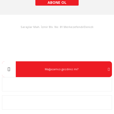
ABONE OL
KURUMSAL
Gönder
Saraylar Mah. İzmir Blv. No: 81 Merkezefendi/Denizli
Müşteri Destek
0 538 453 59 14
info@kocaavpazari.com
Mağazamızı gezdiniz mi?
Kurumsal
ALIŞVERİŞ