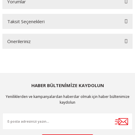
Yorumlar
Taksit Seçenekleri
Bu ürüne ilk yorumu siz yapın!
Önerileriniz
Yorum Yaz
Bu ürünün fiyat bilgisi, resim, ürün açıklamalarında ve diğer konularda
yetersiz gördüğünüz noktaları öneri formunu kullanarak tarafımıza
iletebilirsiniz.
Görüş ve önerileriniz için teşekkür ederiz.
HABER BÜLTENİMİZE KAYDOLUN
Ürün resmi kalitesiz, bozuk veya görüntülenemiyor.
Yeniliklerden ve kampanyalardan haberdar olmak için haber bültenimize
Ürün açıklamasında eksik bilgiler bulunuyor.
kaydolun
Ürün bilgilerinde hatalar bulunuyor.
Ürün fiyatı diğer sitelerden daha pahalı.
Bu ürüne benzer farklı alternatifler olmalı.