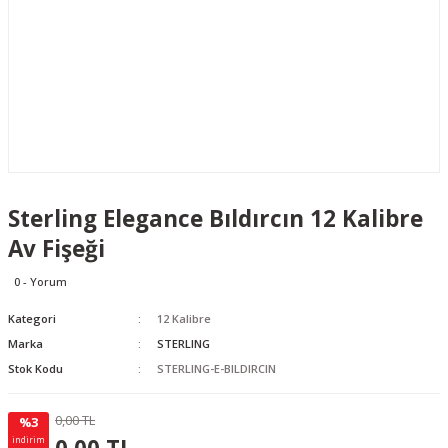
Sterling Elegance Bıldırcın 12 Kalibre
Av Fişeği
0 - Yorum
Kategori
12 Kalibre
Marka
STERLING
Stok Kodu
STERLING-E-BILDIRCIN
0,00 TL
%3
0.00 TL
KAZANÇ
indirim