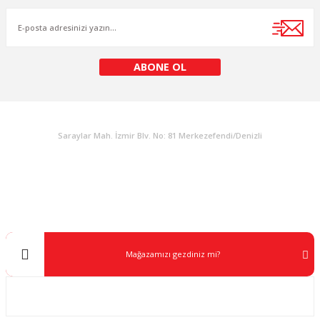
Ürün fiyatı diğer sitelerden daha pahalı.
Bu ürüne benzer farklı alternatifler olmalı.
ABONE OL
KURUMSAL
Gönder
Saraylar Mah. İzmir Blv. No: 81 Merkezefendi/Denizli
Müşteri Destek
0 538 453 59 14
info@kocaavpazari.com
Mağazamızı gezdiniz mi?
Kurumsal