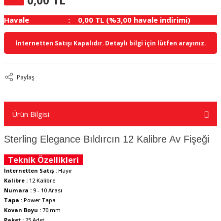
0,00 TL
Havale
0,00 TL (%3,00 havale indirimi)
İnternetten Satışı Kapalıdır. Detaylı bilgi için lütfen arayınız.
Paylaş
Ürün Bilgisi
Sterling Elegance Bıldırcın 12 Kalibre Av Fişeği
Teknik Özellikleri
İnternetten Satış :
Hayır
Kalibre :
12 Kalibre
Numara :
9 - 10 Arası
Tapa :
Power Tapa
Kovan Boyu :
70 mm
Paket :
25 Adet