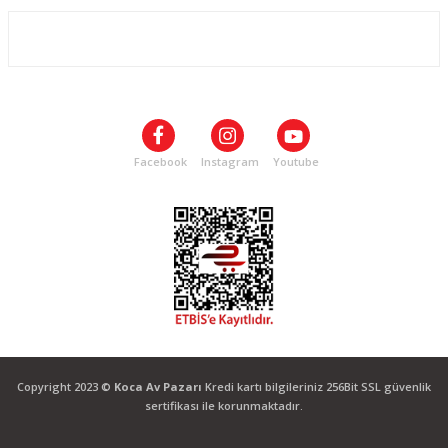
ALIŞVERİŞ
SOSYAL MEDYA
Facebook
Instagram
Youtube
Copyright 2023 ©
Koca Av Pazarı
Kredi kartı bilgileriniz 256Bit SSL güvenlik
sertifikası ile korunmaktadır.