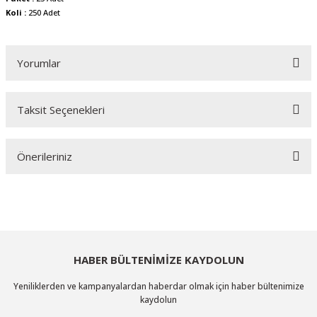
Koli :
250 Adet
Yorumlar
Taksit Seçenekleri
Bu ürüne ilk yorumu siz yapın!
Önerileriniz
Yorum Yaz
Bu ürünün fiyat bilgisi, resim, ürün açıklamalarında ve diğer konularda
yetersiz gördüğünüz noktaları öneri formunu kullanarak tarafımıza
iletebilirsiniz.
Görüş ve önerileriniz için teşekkür ederiz.
HABER BÜLTENİMİZE KAYDOLUN
Ürün resmi kalitesiz, bozuk veya görüntülenemiyor.
Yeniliklerden ve kampanyalardan haberdar olmak için haber bültenimize
Ürün açıklamasında eksik bilgiler bulunuyor.
kaydolun
Ürün bilgilerinde hatalar bulunuyor.