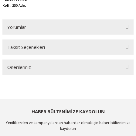
Koli :
250 Adet
Yorumlar
Taksit Seçenekleri
Bu ürüne ilk yorumu siz yapın!
Önerileriniz
Yorum Yaz
Bu ürünün fiyat bilgisi, resim, ürün açıklamalarında ve diğer konularda
yetersiz gördüğünüz noktaları öneri formunu kullanarak tarafımıza
iletebilirsiniz.
Görüş ve önerileriniz için teşekkür ederiz.
HABER BÜLTENİMİZE KAYDOLUN
Ürün resmi kalitesiz, bozuk veya görüntülenemiyor.
Yeniliklerden ve kampanyalardan haberdar olmak için haber bültenimize
Ürün açıklamasında eksik bilgiler bulunuyor.
kaydolun
Ürün bilgilerinde hatalar bulunuyor.