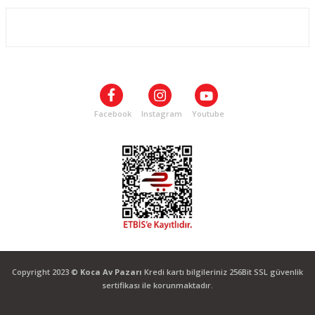
ALIŞVERİŞ
SOSYAL MEDYA
Facebook
Instagram
Youtube
Copyright 2023 ©
Koca Av Pazarı
Kredi kartı bilgileriniz 256Bit SSL güvenlik
sertifikası ile korunmaktadır.