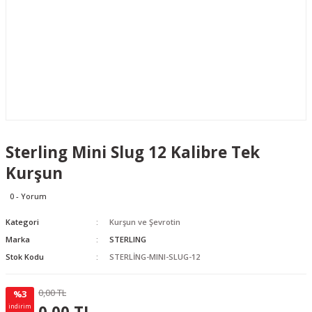
Sterling Mini Slug 12 Kalibre Tek
Kurşun
0 - Yorum
Kategori
Kurşun ve Şevrotin
Marka
STERLING
Stok Kodu
STERLİNG-MINI-SLUG-12
0,00 TL
%3
0.00 TL
KAZANÇ
indirim