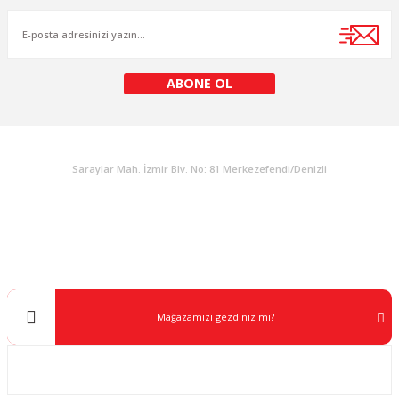
Ürün fiyatı diğer sitelerden daha pahalı.
Bu ürüne benzer farklı alternatifler olmalı.
ABONE OL
KURUMSAL
Gönder
Saraylar Mah. İzmir Blv. No: 81 Merkezefendi/Denizli
Müşteri Destek
0 538 453 59 14
info@kocaavpazari.com
Mağazamızı gezdiniz mi?
Kurumsal