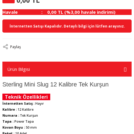
0,00 TL
Havale
0,00 TL (%3,00 havale indirimi)
İnternetten Satışı Kapalıdır. Detaylı bilgi için lütfen arayınız.
Paylaş
Ürün Bilgisi
Sterling Mini Slug 12 Kalibre Tek Kurşun
Teknik Özellikleri
İnternetten Satış :
Hayır
Kalibre :
12 Kalibre
Numara :
Tek Kurşun
Tapa :
Power Tapa
Kovan Boyu :
50 mm
Paket :
10 Adet