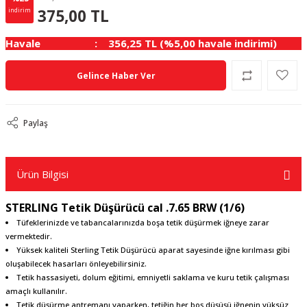
125.00 TL
KAZANÇ
375,00 TL
indirim
Havale
356,25 TL (%5,00 havale indirimi)
Gelince Haber Ver
Paylaş
Ürün Bilgisi
STERLING
Tetik Düşürücü cal .7.65 BRW (1/6)
Tüfeklerinizde ve tabancalarınızda boşa tetik düşürmek iğneye zarar
vermektedir.
Yüksek kaliteli Sterling Tetik Düşürücü aparat sayesinde iğne kırılması gibi
oluşabilecek hasarları önleyebilirsiniz.
Tetik hassasiyeti, dolum eğitimi, emniyetli saklama ve kuru tetik çalışması
amaçlı kullanılır.
Tetik düşürme antremanı yaparken, tetiğin her boş düşüşü iğnenin yüksüz