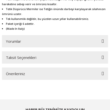
hareketine sebep verir ve ömrünü kısaltır.
Tetik Düşürücü Mermiler ise Tetiğin önünde darbeyi karşılayarak silahınızın
ömrünü uzatır.
Tek kullanımlık değildir, bu yüzden uzun yıllar kullanabilirsiniz.
Paket içeriği 6 adettir.
(Made In Italy)
Yorumlar
Taksit Seçenekleri
Bu ürüne ilk yorumu siz yapın!
Önerileriniz
Yorum Yaz
Bu ürünün fiyat bilgisi, resim, ürün açıklamalarında ve diğer konularda
yetersiz gördüğünüz noktaları öneri formunu kullanarak tarafımıza
iletebilirsiniz.
Görüş ve önerileriniz için teşekkür ederiz.
HABER BÜLTENİMİZE KAYDOLUN