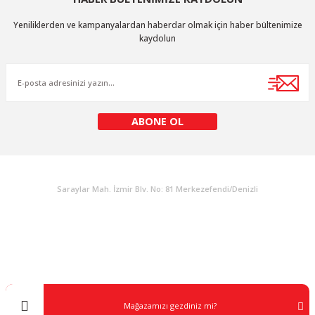
Ürün resmi kalitesiz, bozuk veya görüntülenemiyor.
Yeniliklerden ve kampanyalardan haberdar olmak için haber bültenimize
Ürün açıklamasında eksik bilgiler bulunuyor.
kaydolun
Ürün bilgilerinde hatalar bulunuyor.
Ürün fiyatı diğer sitelerden daha pahalı.
Bu ürüne benzer farklı alternatifler olmalı.
ABONE OL
KURUMSAL
Gönder
Saraylar Mah. İzmir Blv. No: 81 Merkezefendi/Denizli
Müşteri Destek
0 538 453 59 14
info@kocaavpazari.com
Mağazamızı gezdiniz mi?