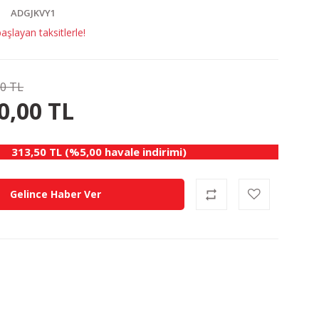
ADGJKVY1
şlayan taksitlerle!
00 TL
45.00 TL
KAZANÇ
0,00 TL
313,50 TL (%5,00 havale indirimi)
Gelince Haber Ver