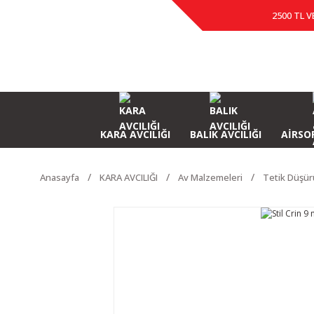
2500 TL V
KARA AVCILIĞI
BALIK AVCILIĞI
AİRSOF
Anasayfa
KARA AVCILIĞI
Av Malzemeleri
Tetik Düşür