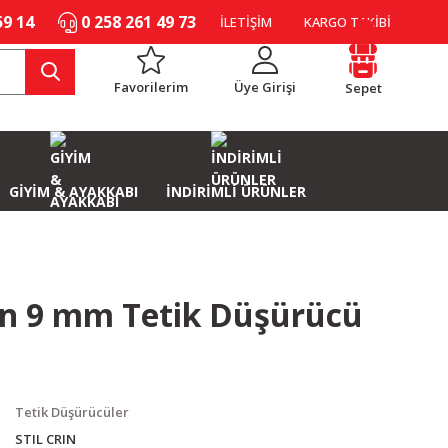
59 14
0 258 261 49 73
İLETİŞİM
KARGO TAKİBİ
Favorilerim
Üye Girişi
Sepet
GİYİM & AYAKKABI
İNDİRİMLİ ÜRÜNLER
rin 9 mm Tetik Düşürücü
Tetik Düşürücüler
STIL CRIN