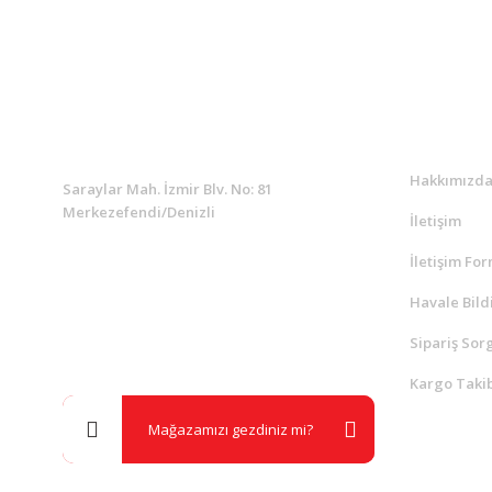
KURUMSAL
Kurumsa
Hakkımızd
Saraylar Mah. İzmir Blv. No: 81
Merkezefendi/Denizli
İletişim
İletişim Fo
Müşteri Destek
0 538 453 59 14
Havale Bild
Sipariş Sor
info@kocaavpazari.com
Kargo Takib
Mağazamızı gezdiniz mi?