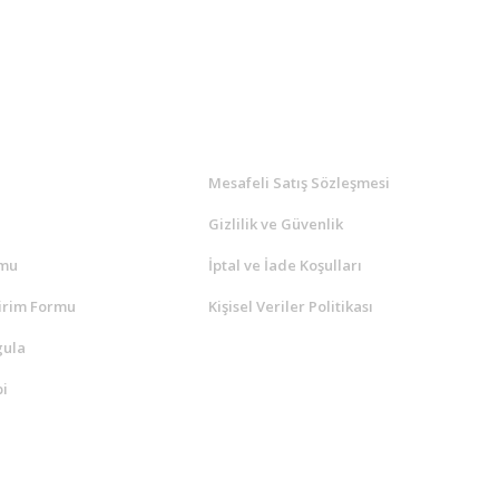
l
ALIŞVERİŞ
a
Mesafeli Satış Sözleşmesi
Gizlilik ve Güvenlik
rmu
İptal ve İade Koşulları
irim Formu
Kişisel Veriler Politikası
gula
i