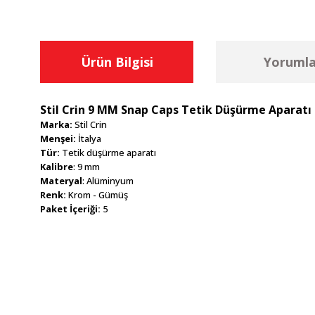
Ürün Bilgisi
Yorumla
Stil Crin 9 MM Snap Caps Tetik Düşürme Aparatı
Marka:
Stil Crin
Menşei:
İtalya
Tür:
Tetik düşürme aparatı
Kalibre
: 9 mm
Materyal
: Alüminyum
Renk:
Krom - Gümüş
Paket İçeriği:
5
Bu ürünün fiyat bilgisi, resim, ürün açıklamalarında ve diğer konu
Görüş ve önerileriniz için teşekkür ederiz.
Ürün resmi kalitesiz, bozuk veya görüntülenemiyor.