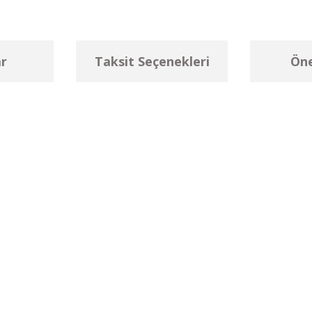
r
Taksit Seçenekleri
Öne
larda yetersiz gördüğünüz noktaları öneri formunu kullanarak tarafımıza ilet
Bu ürüne ilk yorumu siz yapın!