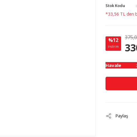
Stok Kodu
*33,56 TL den ba
375,
%12
33
indirim
Havale
Paylaş