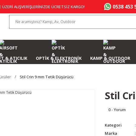
0538 453 
E ÜZERİ ALIŞVERİŞLERİNİZDE ÜCRETSİZ KARGO!
T & ATICILIK
OPTİK & ELEKTRONİK
KAMP & OUTDOOR
ücüler
Stil Crin 9 mm Tetik Düşürücü
Stil C
0 - Yorum
Kategori
Marka