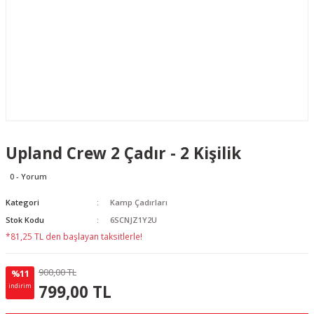
Upland Crew 2 Çadır - 2 Kişilik
0 - Yorum
Kategori
Kamp Çadırları
Stok Kodu
6SCNJZ1Y2U
*81,25 TL den başlayan taksitlerle!
900,00 TL
%11
101.00 TL
KAZANÇ
799,00 TL
indirim