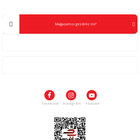
info@kocaavpazari.com
Mağazamızı gezdiniz mi?
Kurumsal
ALIŞVERİŞ
SOSYAL MEDYA
Facebook
Instagram
Youtube