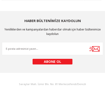
Ürün resmi kalitesiz, bozuk veya görüntülenemiyor.
Ürün açıklamasında eksik bilgiler bulunuyor.
HABER BÜLTENİMİZE KAYDOLUN
Ürün bilgilerinde hatalar bulunuyor.
Ürün fiyatı diğer sitelerden daha pahalı.
Yeniliklerden ve kampanyalardan haberdar olmak için haber bültenimize
kaydolun
Bu ürüne benzer farklı alternatifler olmalı.
ABONE OL
Gönder
KURUMSAL
Saraylar Mah. İzmir Blv. No: 81 Merkezefendi/Denizli
Müşteri Destek
0 538 453 59 14