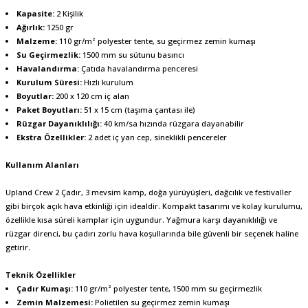
Kapasite:
2 Kişilik
Ağırlık:
1250 gr
Malzeme:
110 gr/m² polyester tente, su geçirmez zemin kumaşı
Su Geçirmezlik:
1500 mm su sütunu basıncı
Havalandırma:
Çatıda havalandırma penceresi
Kurulum Süresi:
Hızlı kurulum
Boyutlar:
200 x 120 cm iç alan
Paket Boyutları:
51 x 15 cm (taşıma çantası ile)
Rüzgar Dayanıklılığı:
40 km/sa hızında rüzgara dayanabilir
Ekstra Özellikler:
2 adet iç yan cep, sineklikli pencereler
Kullanım Alanları
Upland Crew 2 Çadır, 3 mevsim kamp, doğa yürüyüşleri, dağcılık ve festivaller
gibi birçok açık hava etkinliği için idealdir. Kompakt tasarımı ve kolay kurulumu,
özellikle kısa süreli kamplar için uygundur. Yağmura karşı dayanıklılığı ve
rüzgar direnci, bu çadırı zorlu hava koşullarında bile güvenli bir seçenek haline
getirir.
Teknik Özellikler
Çadır Kumaşı:
110 gr/m² polyester tente, 1500 mm su geçirmezlik
Zemin Malzemesi:
Polietilen su geçirmez zemin kumaşı