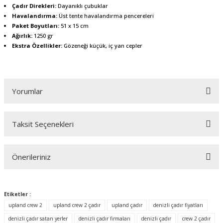
Çadır Direkleri:
Dayanıklı çubuklar
Havalandırma:
Üst tente havalandırma pencereleri
Paket Boyutları:
51 x 15 cm
Ağırlık:
1250 gr
Ekstra Özellikler:
Gözeneği küçük, iç yan cepler
Yorumlar
Taksit Seçenekleri
Bu ürüne ilk yorumu siz yapın!
Önerileriniz
Yorum Yaz
Bu ürünün fiyat bilgisi, resim, ürün açıklamalarında ve diğer konularda
yetersiz gördüğünüz noktaları öneri formunu kullanarak tarafımıza
Etiketler :
iletebilirsiniz.
upland crew 2
upland crew 2 çadır
upland çadır
denizli çadır fiyatları
Görüş ve önerileriniz için teşekkür ederiz.
denizli çadır satan yerler
denizli çadır firmaları
denizli çadır
crew 2 çadır