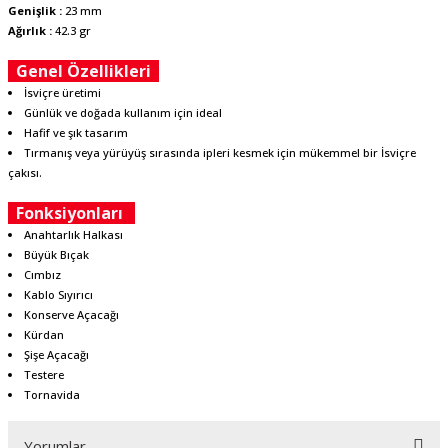
Genişlik :
23 mm
Ağırlık :
42.3 gr
Genel Özellikleri
İsviçre üretimi
Günlük ve doğada kullanım için ideal
Hafif ve şık tasarım
Tırmanış veya yürüyüş sırasında ipleri kesmek için mükemmel bir İsviçre
çakısı.
Fonksiyonları
Anahtarlık Halkası
Büyük Bıçak
Cımbız
Kablo Sıyırıcı
Konserve Açacağı
Kürdan
Şişe Açacağı
Testere
Tornavida
Yorumlar