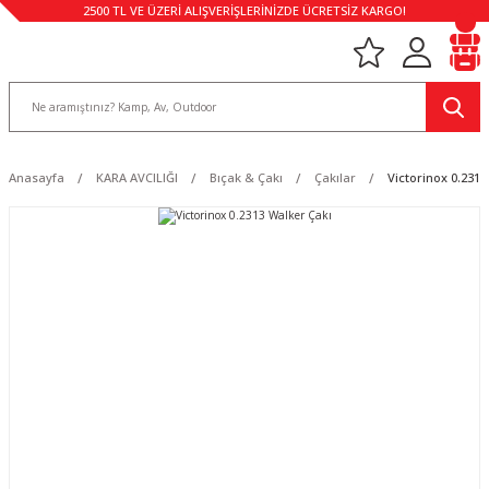
2500 TL VE ÜZERİ ALIŞVERİŞLERİNİZDE ÜCRETSİZ KARGO!
Anasayfa
KARA AVCILIĞI
Bıçak & Çakı
Çakılar
Victorinox 0.2313