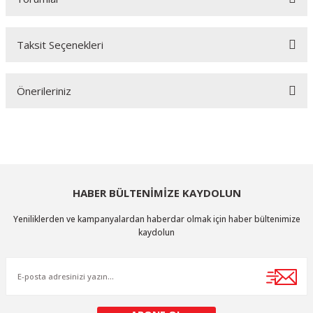
Taksit Seçenekleri
Bu ürüne ilk yorumu siz yapın!
Önerileriniz
Yorum Yaz
Bu ürünün fiyat bilgisi, resim, ürün açıklamalarında ve diğer konularda
yetersiz gördüğünüz noktaları öneri formunu kullanarak tarafımıza
iletebilirsiniz.
Görüş ve önerileriniz için teşekkür ederiz.
HABER BÜLTENİMİZE KAYDOLUN
Ürün resmi kalitesiz, bozuk veya görüntülenemiyor.
Yeniliklerden ve kampanyalardan haberdar olmak için haber bültenimize
Ürün açıklamasında eksik bilgiler bulunuyor.
kaydolun
Ürün bilgilerinde hatalar bulunuyor.
Ürün fiyatı diğer sitelerden daha pahalı.
Bu ürüne benzer farklı alternatifler olmalı.