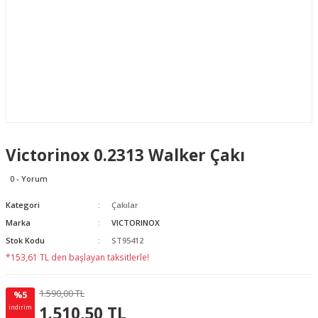
Victorinox 0.2313 Walker Çakı
0 - Yorum
Kategori
Çakılar
Marka
VICTORINOX
Stok Kodu
ST95412
*153,61 TL den başlayan taksitlerle!
1.590,00 TL
%5
79.50 TL
KAZANÇ
1.510,50 TL
indirim