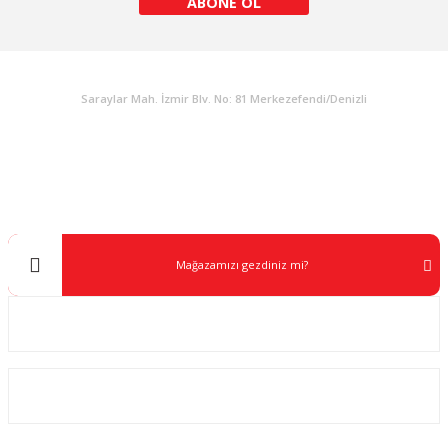
ABONE OL
KURUMSAL
Gönder
Saraylar Mah. İzmir Blv. No: 81 Merkezefendi/Denizli
Müşteri Destek
0 538 453 59 14
info@kocaavpazari.com
Mağazamızı gezdiniz mi?
Kurumsal
ALIŞVERİŞ