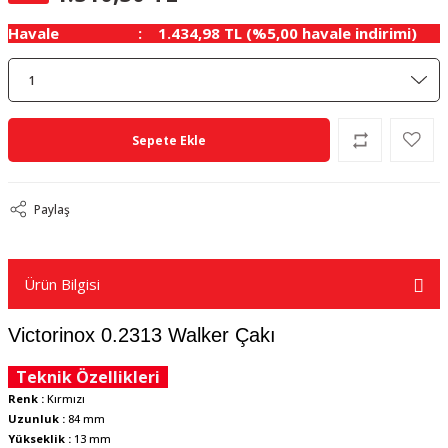
Havale
1.434,98 TL (%5,00 havale indirimi)
Sepete Ekle
Paylaş
Ürün Bilgisi
Victorinox 0.2313 Walker Çakı
Teknik Özellikleri
Renk :
Kırmızı
Uzunluk :
84 mm
Yükseklik :
13 mm