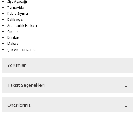
Şişe Açacağı
Tornavida
Kablo Sıyırıcı
Delik Açıcı
Anahtarlık Halkası
Cımbız
Kürdan
Makas
Çok Amaçlı Kanca
Yorumlar
Taksit Seçenekleri
Bu ürüne ilk yorumu siz yapın!
Önerileriniz
Yorum Yaz
Bu ürünün fiyat bilgisi, resim, ürün açıklamalarında ve diğer konularda
yetersiz gördüğünüz noktaları öneri formunu kullanarak tarafımıza
iletebilirsiniz.