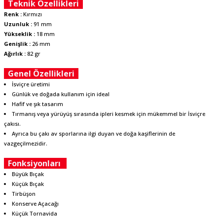
Teknik Özellikleri
Renk :
Kırmızı
Uzunluk :
91 mm
Yükseklik :
18 mm
Genişlik :
26 mm
Ağırlık :
82 gr
Genel Özellikleri
İsviçre üretimi
Günlük ve doğada kullanım için ideal
Hafif ve şık tasarım
Tırmanış veya yürüyüş sırasında ipleri kesmek için mükemmel bir İsviçre
çakısı.
Ayrıca bu çakı av sporlarına ilgi duyan ve doğa kaşiflerinin de
vazgeçilmezidir.
Fonksiyonları
Büyük Bıçak
Küçük Bıçak
Tirbüşon
Konserve Açacağı
Küçük Tornavida