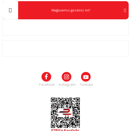
Mağazamızı gezdiniz mi?
Kurumsal
ALIŞVERİŞ
SOSYAL MEDYA
Facebook
Instagram
Youtube