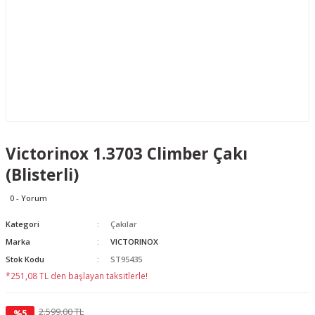
Victorinox 1.3703 Climber Çakı
(Blisterli)
0 - Yorum
Kategori
Çakılar
Marka
VICTORINOX
Stok Kodu
ST95435
*251,08 TL den başlayan taksitlerle!
2.599,00 TL
%5