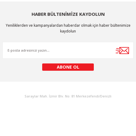
Görüş ve önerileriniz için teşekkür ederiz.
HABER BÜLTENİMİZE KAYDOLUN
Ürün resmi kalitesiz, bozuk veya görüntülenemiyor.
Yeniliklerden ve kampanyalardan haberdar olmak için haber bültenimize
Ürün açıklamasında eksik bilgiler bulunuyor.
kaydolun
Ürün bilgilerinde hatalar bulunuyor.
Ürün fiyatı diğer sitelerden daha pahalı.
Bu ürüne benzer farklı alternatifler olmalı.
ABONE OL
KURUMSAL
Gönder
Saraylar Mah. İzmir Blv. No: 81 Merkezefendi/Denizli
Müşteri Destek
0 538 453 59 14
info@kocaavpazari.com