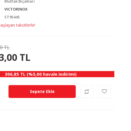
Mutfak Bıçakları
VICTORINOX
ST95445
şlayan taksitlerle!
00 TL
17.00 TL
KAZANÇ
3,00 TL
306,85 TL (%5,00 havale indirimi)
Sepete Ekle