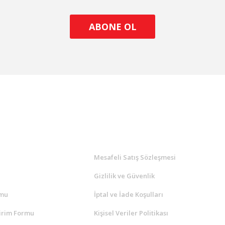
ABONE OL
l
ALIŞVERİŞ
a
Mesafeli Satış Sözleşmesi
Gizlilik ve Güvenlik
rmu
İptal ve İade Koşulları
irim Formu
Kişisel Veriler Politikası