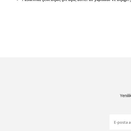
Bu ürünün fiyat bilgisi, resim, ürün açıklamalarında ve diğer konu
Görüş ve önerileriniz için teşekkür ederiz.
Ürün resmi kalitesiz, bozuk veya görüntülenemiyor.
Ürün açıklamasında eksik bilgiler bulunuyor.
Ürün bilgilerinde hatalar bulunuyor.
Ürün fiyatı diğer sitelerden daha pahalı.
Bu ürüne benzer farklı alternatifler olmalı.
Yenil