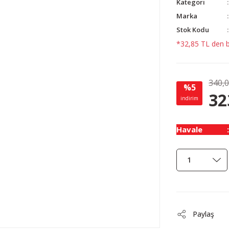
Kategori
Marka
Stok Kodu
*32,85 TL den ba
340,
%5
32
indirim
Havale
Paylaş