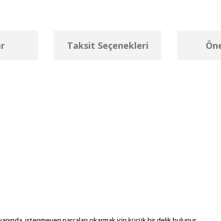
r
Taksit Seçenekleri
Öne
ı
 yanında, istenmeyen parçaları çıkarmak için küçük bir delik bulunur.