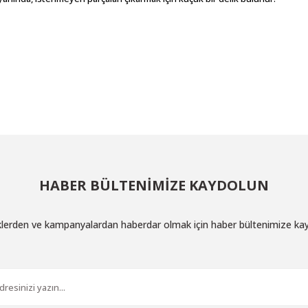
larda yetersiz gördüğünüz noktaları öneri formunu kullanarak tarafımıza ilet
Bu ürüne ilk yorumu siz yapın!
Yorum Yaz
HABER BÜLTENİMİZE KAYDOLUN
iklerden ve kampanyalardan haberdar olmak için haber bültenimize ka
Gönder