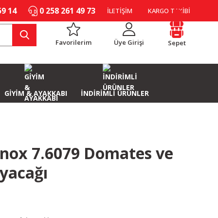
59 14
0 258 261 49 73
İLETİŞİM
KARGO TAKİBİ
Favorilerim
Üye Girişi
Sepet
GİYİM & AYAKKABI
İNDİRİMLİ ÜRÜNLER
inox 7.6079 Domates ve
oyacağı