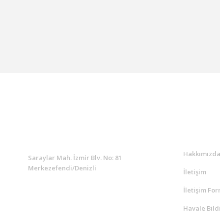
KURUMSAL
Kurumsa
Hakkımızd
Saraylar Mah. İzmir Blv. No: 81
Merkezefendi/Denizli
İletişim
İletişim Fo
Müşteri Destek
0 538 453 59 14
Havale Bild