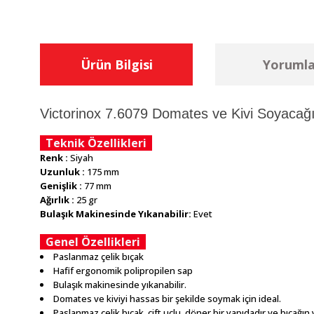
Ürün Bilgisi
Yorumla
Victorinox 7.6079 Domates ve Kivi Soyacağ
Teknik Özellikleri
Renk :
Siyah
Uzunluk :
175 mm
Genişlik :
77 mm
Ağırlık :
25 gr
Bulaşık Makinesinde Yıkanabilir:
Evet
Genel Özellikleri
Paslanmaz çelik bıçak
Hafif ergonomik polipropilen sap
Bulaşık makinesinde yıkanabilir.
Domates ve kiviyi hassas bir şekilde soymak için ideal.
Paslanmaz çelik bıçak, çift uçlu, döner bir yapıdadır ve bıçağın