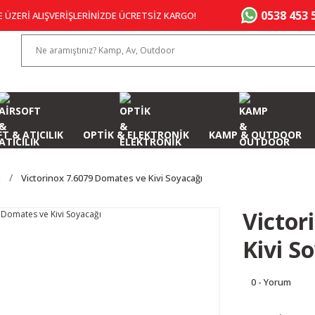
0538 453 
E ÜZERİ ALIŞVERİŞLERİNİZDE ÜCRETSİZ KARGO!
T & ATICILIK
OPTİK & ELEKTRONİK
KAMP & OUTDOOR
ı
Victorinox 7.6079 Domates ve Kivi Soyacağı
Victor
Kivi S
0 - Yorum