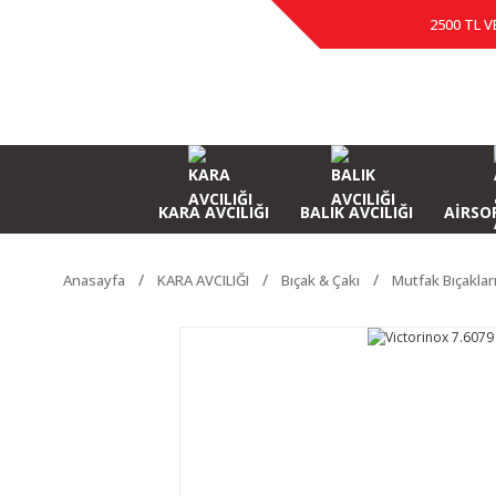
2500 TL V
KARA AVCILIĞI
BALIK AVCILIĞI
AİRSOF
Anasayfa
KARA AVCILIĞI
Bıçak & Çakı
Mutfak Bıçaklar