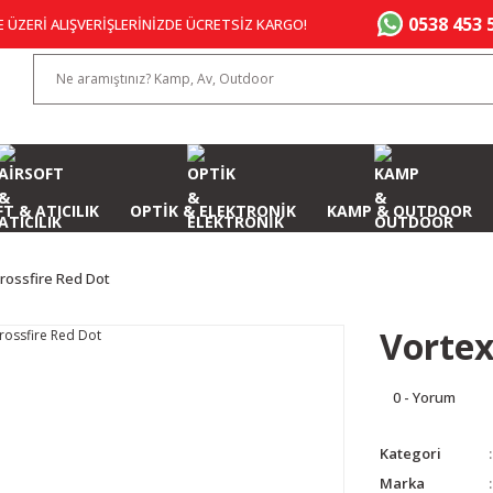
0538 453 
E ÜZERİ ALIŞVERİŞLERİNİZDE ÜCRETSİZ KARGO!
T & ATICILIK
OPTİK & ELEKTRONİK
KAMP & OUTDOOR
rossfire Red Dot
Vortex
0 - Yorum
Kategori
Marka