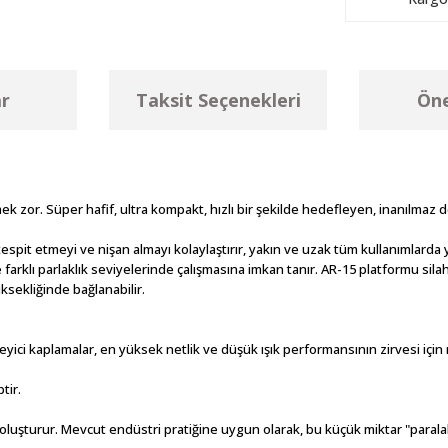
r
Taksit Seçenekleri
Öne
k zor. Süper hafif, ultra kompakt, hızlı bir şekilde hedefleyen, inanılmaz 
 tespit etmeyi ve nişan almayı kolaylaştırır, yakın ve uzak tüm kullanımlard
göre farklı parlaklık seviyelerinde çalışmasına imkan tanır. AR-15 platformu si
yüksekliğinde bağlanabilir.
kaplamalar, en yüksek netlik ve düşük ışık performansının zirvesi için ma
tir.
oluşturur. Mevcut endüstri pratiğine uygun olarak, bu küçük miktar "paralak