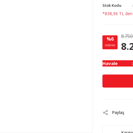
Stok Kodu
*838,96 TL den b
8.750
%6
8.
indirim
Havale
Paylaş
Kargo