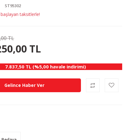
ST95302
aşlayan taksitlerle!
,00 TL
500.00 TL
KAZANÇ
250,00 TL
7.837,50 TL (%5,00 havale indirimi)
Gelince Haber Ver
 Bedava