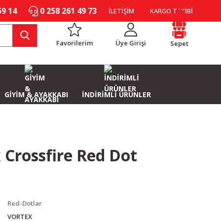
59 14
0 258 261 49 73
İLETİŞİM
KARGO TAKİBİ
Favorilerim
Üye Girişi
Sepet
GİYİM & AYAKKABI
İNDİRİMLİ ÜRÜNLER
 Crossfire Red Dot
Red-Dotlar
VORTEX