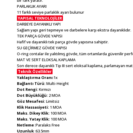
bir fark yaratır.
PARLAKLIK AYARI
11 farklı seviye parlaklık ayarı bulunur
YAPISAL TEKNOLOJİLER
DARBEYE DAYANIKLI YAPI
Sağlam yapı geri tepmeye ve darbelere karşı ekstra dayanıklıdır.
TEK PARÇA GÖVDE YAPISI
Hafif ve dayanıklı tek parça gövde yapısına sahiptir.
SU GEÇİRMEZ GÖVDE YAPISI
O-ring contalar ile yalıtılmış gövde, tüm ortamlarda güvenilir perf
MAT VE SERT ELOKSAL KAPLAMA
Son derece dayanıklı Tip III sert eloksal kaplama, parlamayan ma
Teknik Özellikler
Yaklaştırma Oranı
:1x
Bağlantı Türü:
Multi-Height
Dot Rengi:
Kırmızı
Dot Büyüklüğü:
2 MOA
Göz Mesafesi:
Limitsiz
Klik Hassasiyeti:
1 MOA
Maks. Dikey Klik:
100 MOA
Maks. Yatay Klik:
100 MOA
Netleme
:Paralaks Free
Uzunluk
:63.5mm