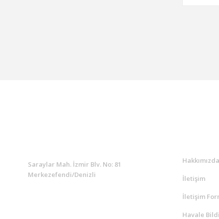
KURUMSAL
Kurumsa
Hakkımızd
Saraylar Mah. İzmir Blv. No: 81
Merkezefendi/Denizli
İletişim
İletişim Fo
Müşteri Destek
0 538 453 59 14
Havale Bild