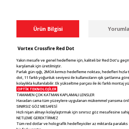
Ürün Bilgisi
Yorumla
Vortex Crossfire Red Dot
Yakın mesafe ve genel hedefleme için, kaliteli bir Red Dot'u geçme
karşılamak için üretilmiştir.
Parlak gün ışığı, 2MOA kırmızı hedefleme noktası, hedefleri hızla
dot, 11 farklı yoğunluk seviyesi ile kullanıcıların ışık şartlarına 
kolaylıkla kullanılabilir. Ek yükseltme parçası ile iki farklı montaj 
OPTİK TEKNOLOJİLER
TAMAMEN ÇOK KATMAN KAPLAMALI LENSLER
Havadan cama tüm yüzeylere uygulanan mükemmel yansıma önleyici 
SINIRSIZ GÖZ MESAFESİ
Hızlı nişan almayı kolaylaştırmak için sınırsız göz mesafesine sahip
NETLEME GEREKTİRMEZ
Tüm red dotlar ve holografik hedefleyiciler az miktarda paralaks 