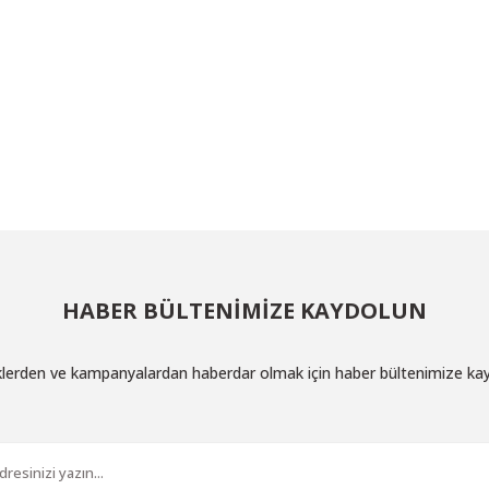
larda yetersiz gördüğünüz noktaları öneri formunu kullanarak tarafımıza ilet
Bu ürüne ilk yorumu siz yapın!
Yorum Yaz
HABER BÜLTENİMİZE KAYDOLUN
iklerden ve kampanyalardan haberdar olmak için haber bültenimize ka
Gönder