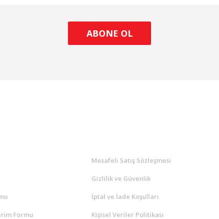
ABONE OL
l
ALIŞVERİŞ
a
Mesafeli Satış Sözleşmesi
Gizlilik ve Güvenlik
rmu
İptal ve İade Koşulları
irim Formu
Kişisel Veriler Politikası