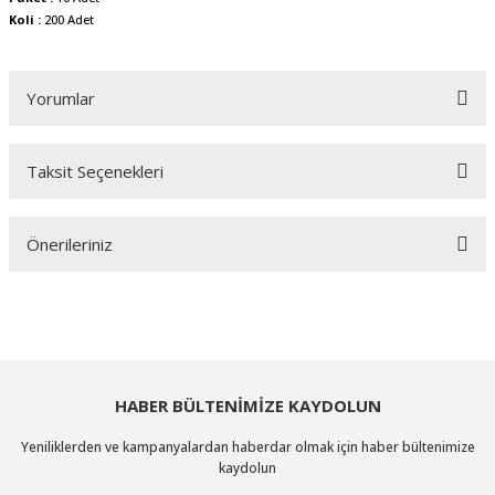
Koli :
200 Adet
Yorumlar
Taksit Seçenekleri
Bu ürüne ilk yorumu siz yapın!
Önerileriniz
Yorum Yaz
Bu ürünün fiyat bilgisi, resim, ürün açıklamalarında ve diğer konularda
yetersiz gördüğünüz noktaları öneri formunu kullanarak tarafımıza
iletebilirsiniz.
Görüş ve önerileriniz için teşekkür ederiz.
HABER BÜLTENİMİZE KAYDOLUN
Ürün resmi kalitesiz, bozuk veya görüntülenemiyor.
Yeniliklerden ve kampanyalardan haberdar olmak için haber bültenimize
Ürün açıklamasında eksik bilgiler bulunuyor.
kaydolun
Ürün bilgilerinde hatalar bulunuyor.