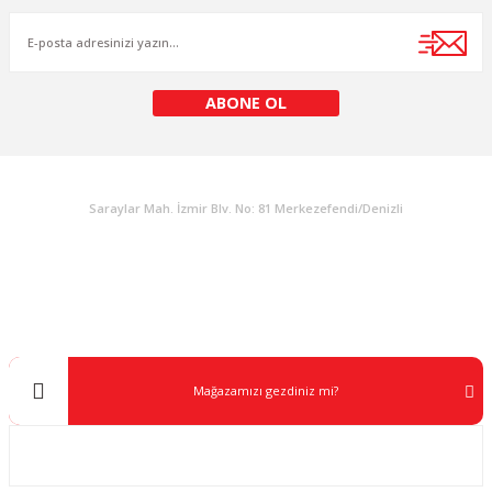
Ürün fiyatı diğer sitelerden daha pahalı.
Bu ürüne benzer farklı alternatifler olmalı.
ABONE OL
KURUMSAL
Gönder
Saraylar Mah. İzmir Blv. No: 81 Merkezefendi/Denizli
Müşteri Destek
0 538 453 59 14
info@kocaavpazari.com
Mağazamızı gezdiniz mi?
Kurumsal