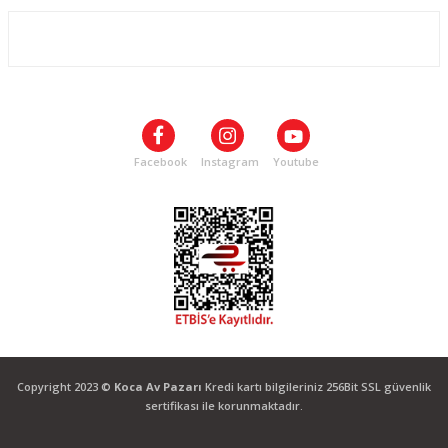
ALIŞVERİŞ
SOSYAL MEDYA
Facebook
Instagram
Youtube
Copyright 2023 ©
Koca Av Pazarı
Kredi kartı bilgileriniz 256Bit SSL güvenlik
sertifikası ile korunmaktadır.