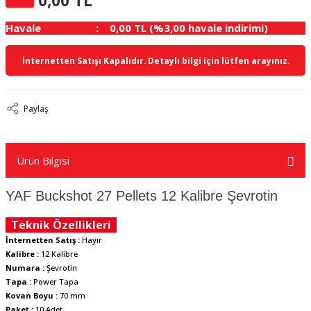
0,00 TL
Havale
0,00 TL (%3,00 havale indirimi)
İnternetten Satışı Kapalıdır. Detaylı bilgi için lütfen arayınız.
Paylaş
Ürün Bilgisi
YAF Buckshot 27 Pellets 12 Kalibre Şevrotin
Teknik Özellikleri
İnternetten Satış :
Hayır
Kalibre :
12 Kalibre
Numara :
Şevrotin
Tapa :
Power Tapa
Kovan Boyu :
70 mm
Paket :
10 Adet