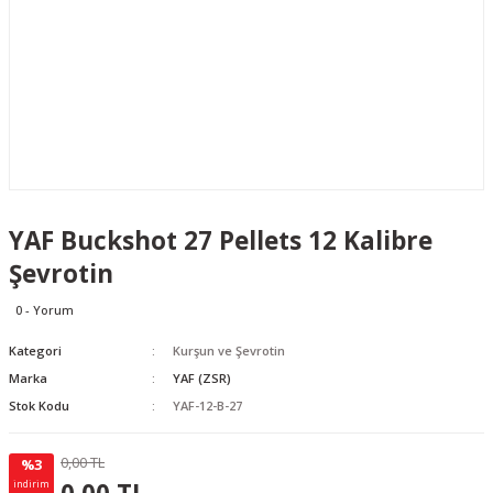
YAF Buckshot 27 Pellets 12 Kalibre
Şevrotin
0 - Yorum
Kategori
Kurşun ve Şevrotin
Marka
YAF (ZSR)
Stok Kodu
YAF-12-B-27
0,00 TL
%3
0.00 TL
KAZANÇ
indirim