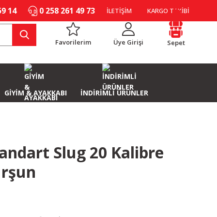
59 14
0 258 261 49 73
İLETİŞİM
KARGO TAKİBİ
Favorilerim
Üye Girişi
Sepet
GİYİM & AYAKKABI
İNDİRİMLİ ÜRÜNLER
andart Slug 20 Kalibre
urşun