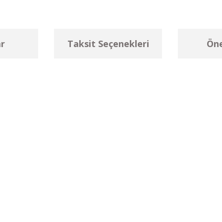
r
Taksit Seçenekleri
Öne
larda yetersiz gördüğünüz noktaları öneri formunu kullanarak tarafımıza ilet