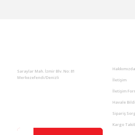
KURUMSAL
Kurumsa
Hakkımızd
Saraylar Mah. İzmir Blv. No: 81
Merkezefendi/Denizli
İletişim
İletişim Fo
Müşteri Destek
0 538 453 59 14
Havale Bild
Sipariş Sor
info@kocaavpazari.com
Kargo Takib