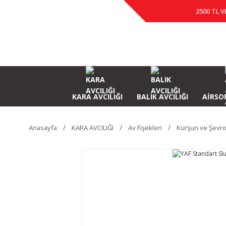
2500 TL V
KARA AVCILIĞI
BALIK AVCILIĞI
AİRSOF
Anasayfa
KARA AVCILIĞI
Av Fişekleri
Kurşun ve Şevro