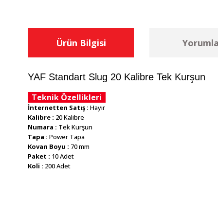
Ürün Bilgisi
Yorumla
YAF Standart Slug 20 Kalibre Tek Kurşun
Teknik Özellikleri
İnternetten Satış :
Hayır
Kalibre :
20 Kalibre
Numara :
Tek Kurşun
Tapa :
Power Tapa
Kovan Boyu :
70 mm
Paket :
10 Adet
Koli :
200 Adet
Bu ürünün fiyat bilgisi, resim, ürün açıklamalarında ve diğer konu