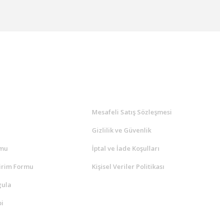
l
ALIŞVERİŞ
a
Mesafeli Satış Sözleşmesi
Gizlilik ve Güvenlik
rmu
İptal ve İade Koşulları
irim Formu
Kişisel Veriler Politikası
gula
i