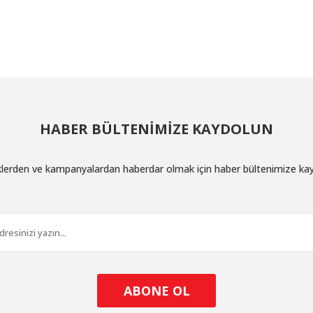
Bu ürüne ilk yorumu siz yapın!
Yorum Yaz
HABER BÜLTENİMİZE KAYDOLUN
iklerden ve kampanyalardan haberdar olmak için haber bültenimize ka
Gönder
ABONE OL