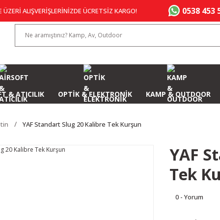
0538 453 
E ÜZERİ ALIŞVERİŞLERİNİZDE ÜCRETSİZ KARGO!
T & ATICILIK
OPTİK & ELEKTRONİK
KAMP & OUTDOOR
tin
YAF Standart Slug 20 Kalibre Tek Kurşun
YAF St
Tek K
0 - Yorum