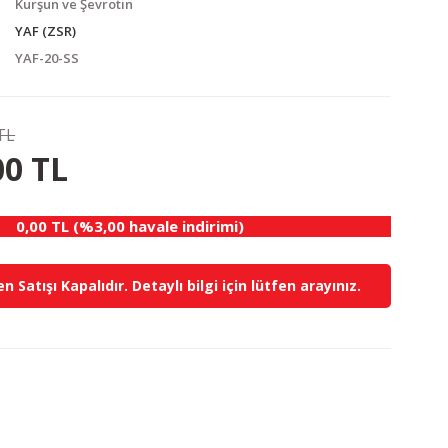
Kurşun ve Şevrotin
YAF (ZSR)
YAF-20-SS
TL
0.00 TL
KAZANÇ
00 TL
0,00 TL (%3,00 havale indirimi)
n Satışı Kapalıdır. Detaylı bilgi için lütfen arayınız.