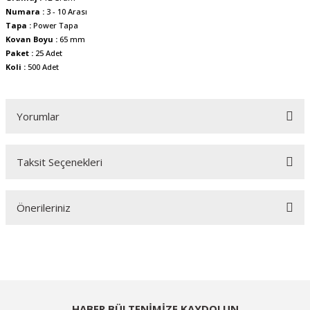
Numara :
3 - 10 Arası
Tapa :
Power Tapa
Kovan Boyu :
65 mm
Paket :
25 Adet
Koli :
500 Adet
Yorumlar
Taksit Seçenekleri
Bu ürüne ilk yorumu siz yapın!
Önerileriniz
Yorum Yaz
Bu ürünün fiyat bilgisi, resim, ürün açıklamalarında ve diğer konularda
yetersiz gördüğünüz noktaları öneri formunu kullanarak tarafımıza
iletebilirsiniz.
Görüş ve önerileriniz için teşekkür ederiz.
HABER BÜLTENİMİZE KAYDOLUN