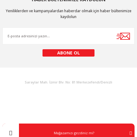
Ürün resmi kalitesiz, bozuk veya görüntülenemiyor.
Yeniliklerden ve kampanyalardan haberdar olmak için haber bültenimize
Ürün açıklamasında eksik bilgiler bulunuyor.
kaydolun
Ürün bilgilerinde hatalar bulunuyor.
Ürün fiyatı diğer sitelerden daha pahalı.
Bu ürüne benzer farklı alternatifler olmalı.
ABONE OL
KURUMSAL
Gönder
Saraylar Mah. İzmir Blv. No: 81 Merkezefendi/Denizli
Müşteri Destek
0 538 453 59 14
info@kocaavpazari.com
Mağazamızı gezdiniz mi?