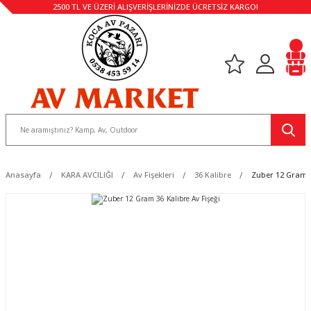
2500 TL VE ÜZERİ ALIŞVERİŞLERİNİZDE ÜCRETSİZ KARGO!
Anasayfa
KARA AVCILIĞI
Av Fişekleri
36 Kalibre
Zuber 12 Gram 3