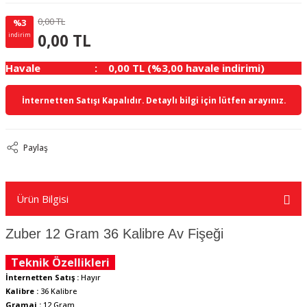
0,00 TL
%3
0.00 TL
KAZANÇ
0,00 TL
indirim
Havale
0,00 TL (%3,00 havale indirimi)
İnternetten Satışı Kapalıdır. Detaylı bilgi için lütfen arayınız.
Paylaş
Ürün Bilgisi
Zuber 12 Gram 36 Kalibre Av Fişeği
Teknik Özellikleri
İnternetten Satış :
Hayır
Kalibre :
36 Kalibre
Gramaj :
12 Gram