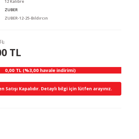
12 Kalibre
ZUBER
ZUBER-12-25-Bıldırcın
TL
0.00 TL
KAZANÇ
00 TL
0,00 TL (%3,00 havale indirimi)
n Satışı Kapalıdır. Detaylı bilgi için lütfen arayınız.