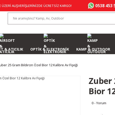
0538 453 
E ÜZERİ ALIŞVERİŞLERİNİZDE ÜCRETSİZ KARGO!
T & ATICILIK
OPTİK & ELEKTRONİK
KAMP & OUTDOOR
uber 25 Gram Bıldırcın Özel Bior 12 Kalibre Av Fişeği
Zuber 
Bior 1
0 - Yorum