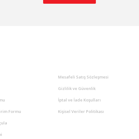
l
ALIŞVERİŞ
a
Mesafeli Satış Sözleşmesi
Gizlilik ve Güvenlik
rmu
İptal ve İade Koşulları
irim Formu
Kişisel Veriler Politikası
gula
i