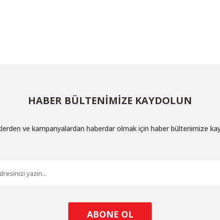
larda yetersiz gördüğünüz noktaları öneri formunu kullanarak tarafımıza ilet
Bu ürüne ilk yorumu siz yapın!
Yorum Yaz
HABER BÜLTENİMİZE KAYDOLUN
iklerden ve kampanyalardan haberdar olmak için haber bültenimize ka
Gönder
ABONE OL