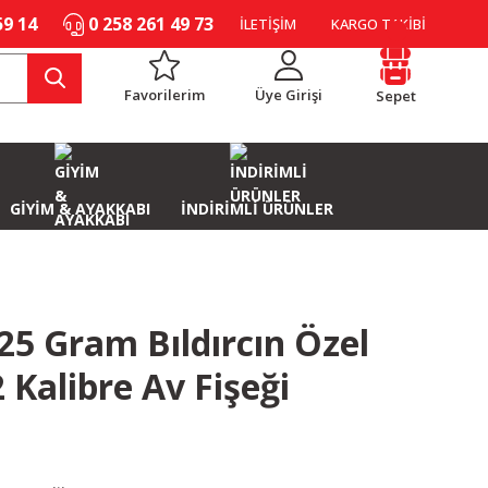
59 14
0 258 261 49 73
İLETİŞİM
KARGO TAKİBİ
Favorilerim
Üye Girişi
Sepet
GİYİM & AYAKKABI
İNDİRİMLİ ÜRÜNLER
25 Gram Bıldırcın Özel
2 Kalibre Av Fişeği