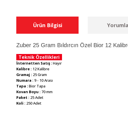
Ürün Bilgisi
Yorumla
Zuber 25 Gram Bıldırcın Özel Bior 12 Kalibr
Teknik Özellikleri
İnternetten Satış :
Hayır
Kalibre :
12 Kalibre
Gramaj :
25 Gram
Numara :
9 - 10 Arası
Tapa :
Bior Tapa
Kovan Boyu :
70 mm
Paket :
25 Adet
Koli :
250 Adet