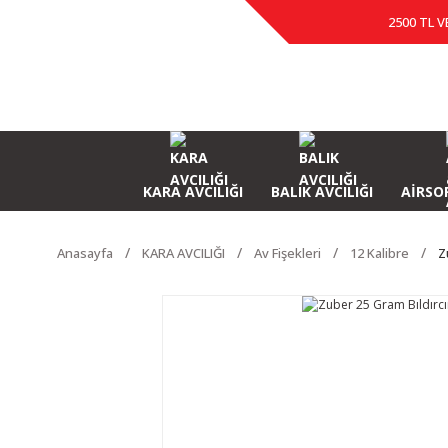
2500 TL V
KARA AVCILIĞI
BALIK AVCILIĞI
AİRSOF
Anasayfa
KARA AVCILIĞI
Av Fişekleri
12 Kalibre
Z