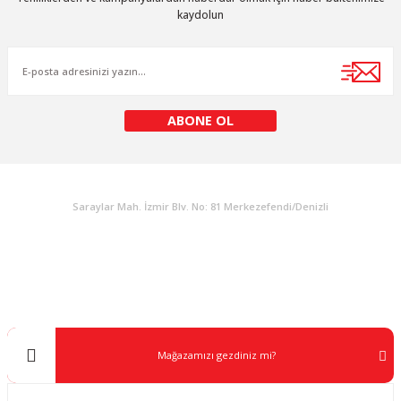
kaydolun
ABONE OL
KURUMSAL
Saraylar Mah. İzmir Blv. No: 81 Merkezefendi/Denizli
Müşteri Destek
0 538 453 59 14
info@kocaavpazari.com
Mağazamızı gezdiniz mi?