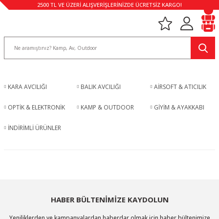
2500 TL VE ÜZERİ ALIŞVERİŞLERİNİZDE ÜCRETSİZ KARGO!
KARA AVCILIĞI
BALIK AVCILIĞI
AİRSOFT & ATICILIK
OPTİK & ELEKTRONİK
KAMP & OUTDOOR
GİYİM & AYAKKABI
İNDİRİMLİ ÜRÜNLER
HABER BÜLTENİMİZE KAYDOLUN
Yeniliklerden ve kampanyalardan haberdar olmak için haber bültenimize