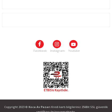
Kurumsal
ALIŞVERİŞ
SOSYAL MEDYA
Facebook
Instagram
Youtube
Copyright 2023 ©
Koca Av Pazarı
Kredi kartı bilgileriniz 256Bit SSL güvenlik
sertifikası ile korunmaktadır.