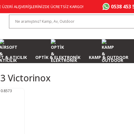
0538 453 
E ÜZERİ ALIŞVERİŞLERİNİZDE ÜCRETSİZ KARGO!
T & ATICILIK
OPTİK & ELEKTRONİK
KAMP & OUTDOOR
3 Victorinox