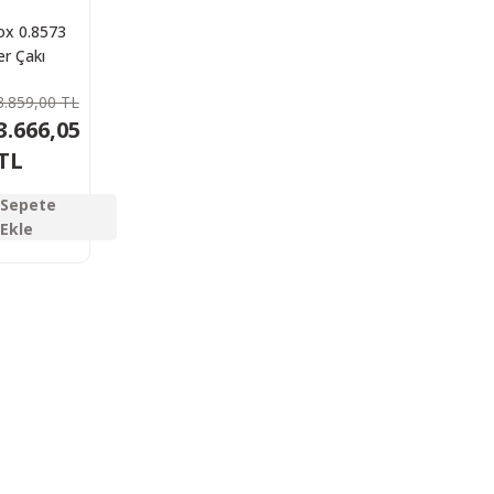
ox 0.8573
r Çakı
3.859,00 TL
3.666,05
TL
Sepete
Ekle