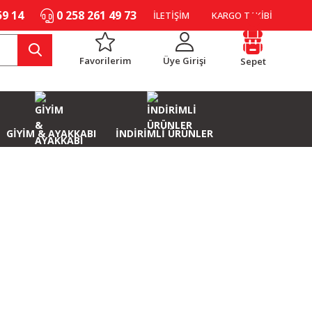
59 14
0 258 261 49 73
İLETİŞİM
KARGO TAKİBİ
Favorilerim
Üye Girişi
Sepet
GİYİM & AYAKKABI
İNDİRİMLİ ÜRÜNLER