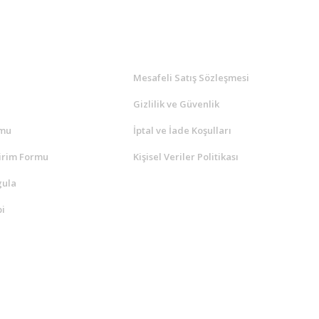
l
ALIŞVERİŞ
a
Mesafeli Satış Sözleşmesi
Gizlilik ve Güvenlik
rmu
İptal ve İade Koşulları
irim Formu
Kişisel Veriler Politikası
gula
i