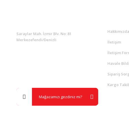
KURUMSAL
Kurumsa
Hakkımızd
Saraylar Mah. İzmir Blv. No: 81
Merkezefendi/Denizli
İletişim
İletişim Fo
Müşteri Destek
0 538 453 59 14
Havale Bild
Sipariş Sor
info@kocaavpazari.com
Kargo Takib
Mağazamızı gezdiniz mi?