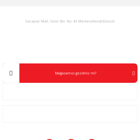
KURUMSAL
Saraylar Mah. İzmir Blv. No: 81 Merkezefendi/Denizli
Müşteri Destek
0 538 453 59 14
info@kocaavpazari.com
Mağazamızı gezdiniz mi?
Kurumsal
ALIŞVERİŞ
SOSYAL MEDYA