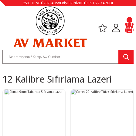
2500 TL VE ÜZERİ ALIŞVERİŞLERİNİZDE ÜCRETSİZ KARGO!
12 Kalibre Sıfırlama Lazeri