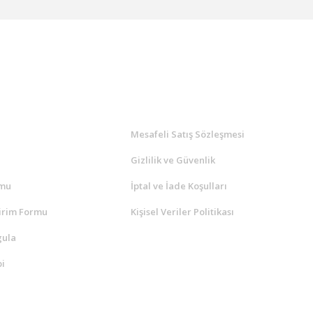
l
ALIŞVERİŞ
a
Mesafeli Satış Sözleşmesi
Gizlilik ve Güvenlik
rmu
İptal ve İade Koşulları
irim Formu
Kişisel Veriler Politikası
gula
i