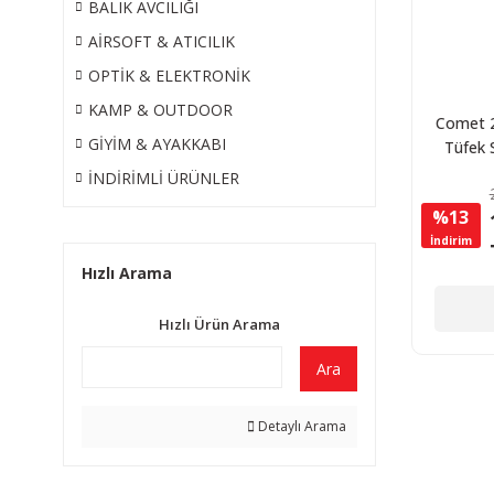
BALIK AVCILIĞI
AİRSOFT & ATICILIK
OPTİK & ELEKTRONİK
KAMP & OUTDOOR
Comet 2
GİYİM & AYAKKABI
Tüfek S
La
İNDİRİMLİ ÜRÜNLER
%13
İndirim
Hızlı Arama
Hızlı Ürün Arama
Ara
Detaylı Arama