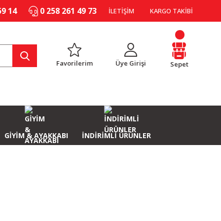
59 14
0 258 261 49 73
İLETİŞİM
KARGO TAKİBİ
Favorilerim
Üye Girişi
Sepet
GİYİM & AYAKKABI
İNDİRİMLİ ÜRÜNLER