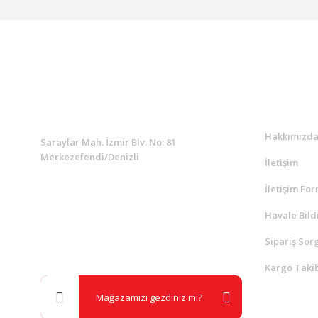
KURUMSAL
Kurumsa
Hakkımızd
Saraylar Mah. İzmir Blv. No: 81
Merkezefendi/Denizli
İletişim
İletişim Fo
Müşteri Destek
0 538 453 59 14
Havale Bild
Sipariş Sor
info@kocaavpazari.com
Kargo Takib
Mağazamızı gezdiniz mi?