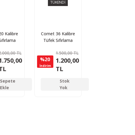
TÜKENDİ
0 Kalibre
Comet 36 Kalibre
ıfırlama
Tüfek Sıfırlama
zeri
Lazeri
2.000,00 TL
1.500,00 TL
%20
1.750,00
1.200,00
İndirim
TL
TL
Sepete
Stok
Ekle
Yok