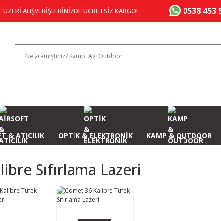
0538 453 
E ÜZERİ ALIŞVERİŞLERİNİZDE ÜCRETSİZ KARGO!
T & ATICILIK
OPTİK & ELEKTRONİK
KAMP & OUTDOOR
libre Sıfırlama Lazeri