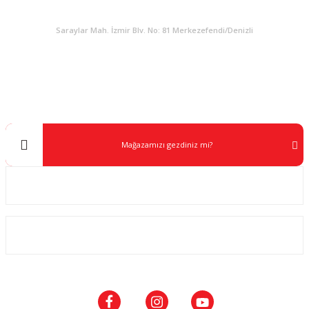
KURUMSAL
Saraylar Mah. İzmir Blv. No: 81 Merkezefendi/Denizli
Müşteri Destek
0 538 453 59 14
info@kocaavpazari.com
Mağazamızı gezdiniz mi?
Kurumsal
ALIŞVERİŞ
SOSYAL MEDYA