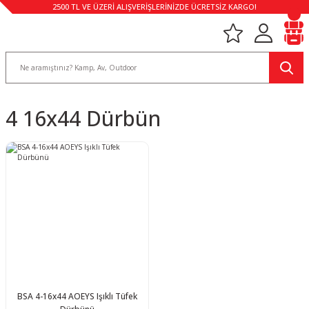
2500 TL VE ÜZERİ ALIŞVERİŞLERİNİZDE ÜCRETSİZ KARGO!
4 16x44 Dürbün
BSA 4-16x44 AOEYS Işıklı Tüfek