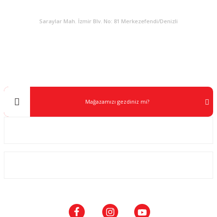
KURUMSAL
Saraylar Mah. İzmir Blv. No: 81 Merkezefendi/Denizli
Müşteri Destek
0 538 453 59 14
info@kocaavpazari.com
Mağazamızı gezdiniz mi?
Kurumsal
ALIŞVERİŞ
SOSYAL MEDYA