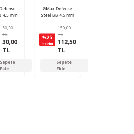
Defense
GMax Defense
B 4,5 mm
Steel BB 4,5 mm
ilye BBs
Çelik Bilye BBs
50,00
150,00
250 Adet
Saçma 1500 Adet
TL
TL
%25
30,00
112,50
İndirim
TL
TL
Sepete
Sepete
Ekle
Ekle