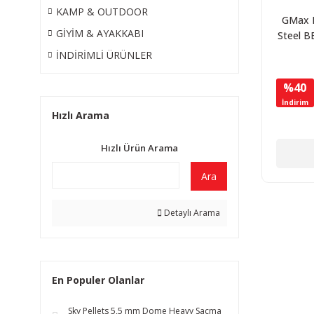
KAMP & OUTDOOR
GMax 
GİYİM & AYAKKABI
Steel B
Çelik B
İNDİRİMLİ ÜRÜNLER
Saçma 
%40
İndirim
Hızlı Arama
Hızlı Ürün Arama
Ara
Detaylı Arama
En Populer Olanlar
Sky Pellets 5,5 mm Dome Heavy Saçma