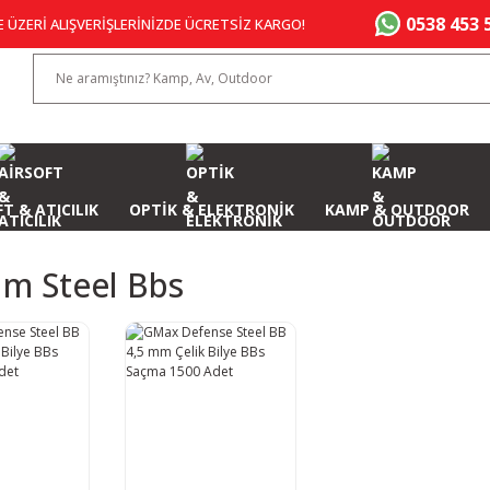
0538 453 
E ÜZERİ ALIŞVERİŞLERİNİZDE ÜCRETSİZ KARGO!
T & ATICILIK
OPTİK & ELEKTRONİK
KAMP & OUTDOOR
Mm Steel Bbs