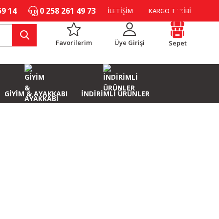
59 14
0 258 261 49 73
İLETİŞİM
KARGO TAKİBİ
Favorilerim
Üye Girişi
Sepet
GİYİM & AYAKKABI
İNDİRİMLİ ÜRÜNLER