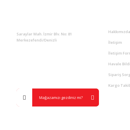
KURUMSAL
Kurumsa
Hakkımızd
Saraylar Mah. İzmir Blv. No: 81
Merkezefendi/Denizli
İletişim
İletişim Fo
Müşteri Destek
0 538 453 59 14
Havale Bild
Sipariş Sor
info@kocaavpazari.com
Kargo Takib
Mağazamızı gezdiniz mi?