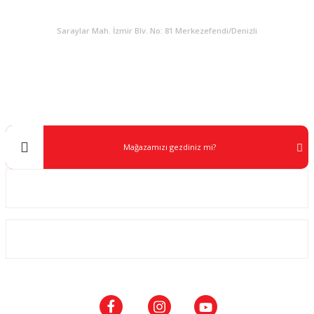
KURUMSAL
Saraylar Mah. İzmir Blv. No: 81 Merkezefendi/Denizli
Müşteri Destek
0 538 453 59 14
info@kocaavpazari.com
Mağazamızı gezdiniz mi?
Kurumsal
ALIŞVERİŞ
SOSYAL MEDYA