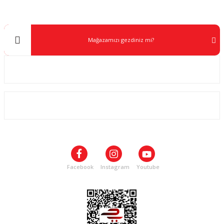
info@kocaavpazari.com
Mağazamızı gezdiniz mi?
Kurumsal
ALIŞVERİŞ
SOSYAL MEDYA
Facebook
Instagram
Youtube