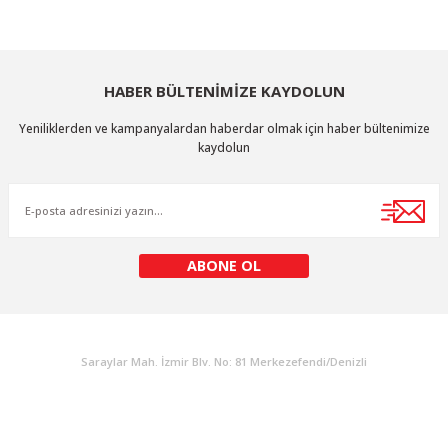
HABER BÜLTENİMİZE KAYDOLUN
Yeniliklerden ve kampanyalardan haberdar olmak için haber bültenimize
kaydolun
ABONE OL
KURUMSAL
Saraylar Mah. İzmir Blv. No: 81 Merkezefendi/Denizli
Müşteri Destek
0 538 453 59 14