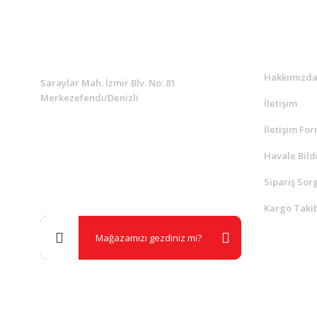
KURUMSAL
Kurumsa
Hakkımızd
Saraylar Mah. İzmir Blv. No: 81
Merkezefendi/Denizli
İletişim
İletişim Fo
Müşteri Destek
0 538 453 59 14
Havale Bild
Sipariş Sor
info@kocaavpazari.com
Kargo Takib
Mağazamızı gezdiniz mi?