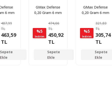
Defense
GMax Defense
GMax Defense
ram 6 mm
0,20 Gram 6 mm
0,20 Gram 6 mm
 BB 4000
Airsoft BB 5000
Airsoft BB 3000
487,99
474,66
321,83
(1 Kg)
Adet (1 Kg)
Adet
TL
TL
TL
%5
%5
463,59
450,92
305,74
İndirim
İndirim
TL
TL
TL
Sepete
Sepete
Sepete
Ekle
Ekle
Ekle