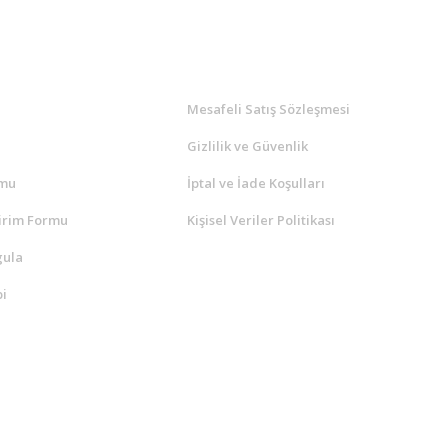
l
ALIŞVERİŞ
a
Mesafeli Satış Sözleşmesi
Gizlilik ve Güvenlik
rmu
İptal ve İade Koşulları
irim Formu
Kişisel Veriler Politikası
gula
i