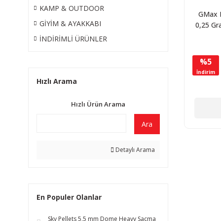
KAMP & OUTDOOR
GMax 
GİYİM & AYAKKABI
0,25 G
Airsoft
İNDİRİMLİ ÜRÜNLER
Adet 
%5
İndirim
Hızlı Arama
Hızlı Ürün Arama
Ara
Detaylı Arama
En Populer Olanlar
Sky Pellets 5,5 mm Dome Heavy Saçma