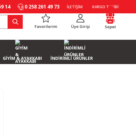
59 14
0 258 261 49 73
İLETİŞİM
KARGO TAKİBİ
Favorilerim
Üye Girişi
Sepet
GİYİM & AYAKKABI
İNDİRİMLİ ÜRÜNLER