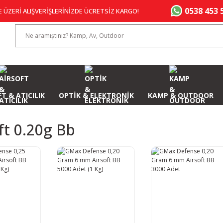
0538 453 
E ÜZERİ ALIŞVERİŞLERİNİZDE ÜCRETSİZ KARGO!
T & ATICILIK
OPTİK & ELEKTRONİK
KAMP & OUTDOOR
ft 0.20g Bb