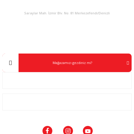
KURUMSAL
Saraylar Mah. İzmir Blv. No: 81 Merkezefendi/Denizli
Müşteri Destek
0 538 453 59 14
info@kocaavpazari.com
Mağazamızı gezdiniz mi?
Kurumsal
ALIŞVERİŞ
SOSYAL MEDYA