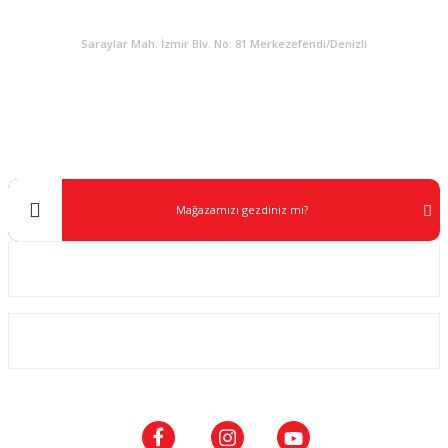
KURUMSAL
Saraylar Mah. İzmir Blv. No: 81 Merkezefendi/Denizli
Müşteri Destek
0 538 453 59 14
info@kocaavpazari.com
Mağazamızı gezdiniz mi?
Kurumsal
ALIŞVERİŞ
SOSYAL MEDYA