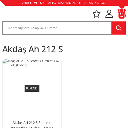
2500 TL VE ÜZERİ ALIŞVERİŞLERİNİZDE ÜCRETSİZ KARGO!
Akdaş Ah 212 S
TÜKENDİ
Akdaş AH 212 S Sentetik