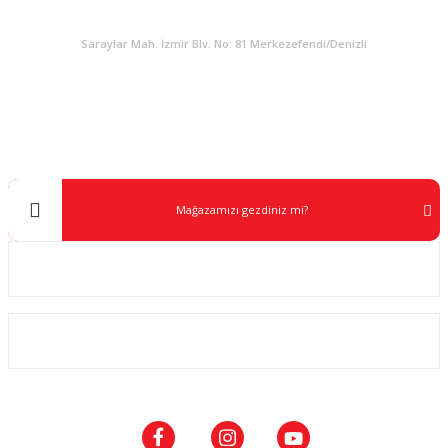
KURUMSAL
Saraylar Mah. İzmir Blv. No: 81 Merkezefendi/Denizli
Müşteri Destek
0 538 453 59 14
info@kocaavpazari.com
Mağazamızı gezdiniz mi?
Kurumsal
ALIŞVERİŞ
SOSYAL MEDYA