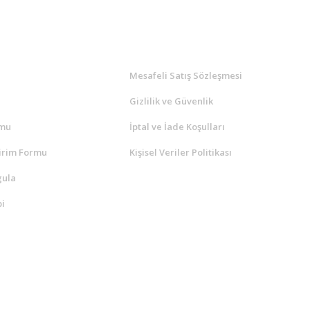
l
ALIŞVERİŞ
a
Mesafeli Satış Sözleşmesi
Gizlilik ve Güvenlik
rmu
İptal ve İade Koşulları
irim Formu
Kişisel Veriler Politikası
gula
i