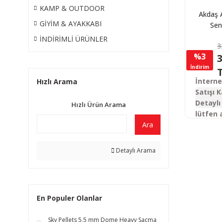
KAMP & OUTDOOR
Akdaş 
GİYİM & AYAKKABI
Sen
Otoma
İNDİRİMLİ ÜRÜNLER
3
Tüfeği 
%3
3
İndirim
İntern
Hızlı Arama
Satışı K
Detaylı 
Hızlı Ürün Arama
lütfen 
Ara
Detaylı Arama
En Populer Olanlar
Sky Pellets 5,5 mm Dome Heavy Saçma