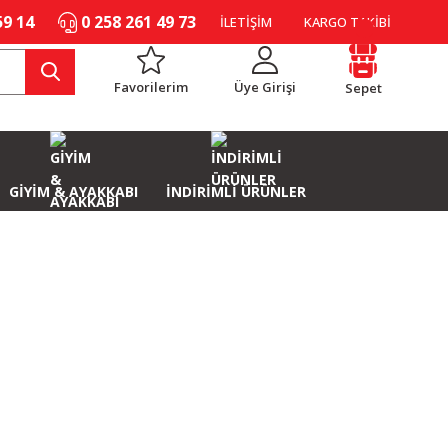
59 14
0 258 261 49 73
İLETİŞİM
KARGO TAKİBİ
Favorilerim
Üye Girişi
Sepet
GİYİM & AYAKKABI
İNDİRİMLİ ÜRÜNLER