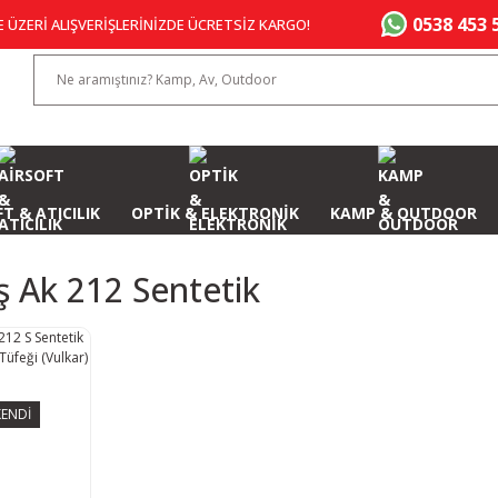
0538 453 
E ÜZERİ ALIŞVERİŞLERİNİZDE ÜCRETSİZ KARGO!
T & ATICILIK
OPTİK & ELEKTRONİK
KAMP & OUTDOOR
 Ak 212 Sentetik
ENDİ