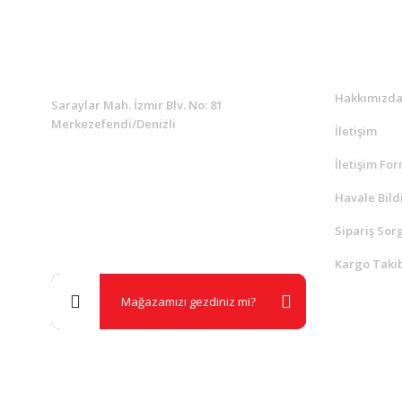
KURUMSAL
Kurumsa
Hakkımızd
Saraylar Mah. İzmir Blv. No: 81
Merkezefendi/Denizli
İletişim
İletişim Fo
Müşteri Destek
0 538 453 59 14
Havale Bild
Sipariş Sor
info@kocaavpazari.com
Kargo Takib
Mağazamızı gezdiniz mi?