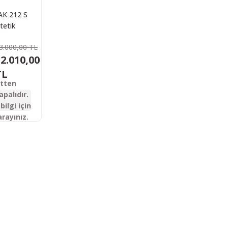
AK 212 S
tetik
tik Av
3.000,00 TL
(Vulkar)
2.010,00
TL
etten
apalıdır.
bilgi için
arayınız.