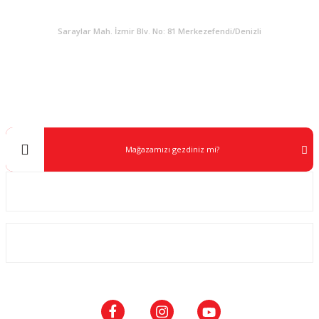
KURUMSAL
Saraylar Mah. İzmir Blv. No: 81 Merkezefendi/Denizli
Müşteri Destek
0 538 453 59 14
info@kocaavpazari.com
Mağazamızı gezdiniz mi?
Kurumsal
ALIŞVERİŞ
SOSYAL MEDYA