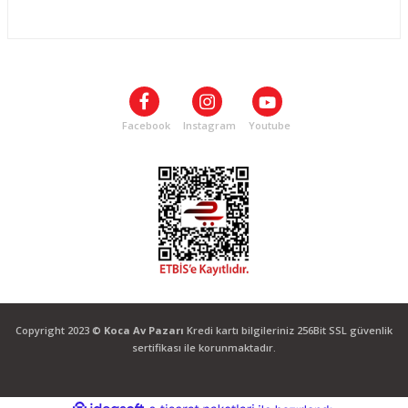
ALIŞVERİŞ
SOSYAL MEDYA
Facebook
Instagram
Youtube
Copyright 2023 ©
Koca Av Pazarı
Kredi kartı bilgileriniz 256Bit SSL güvenlik
sertifikası ile korunmaktadır.