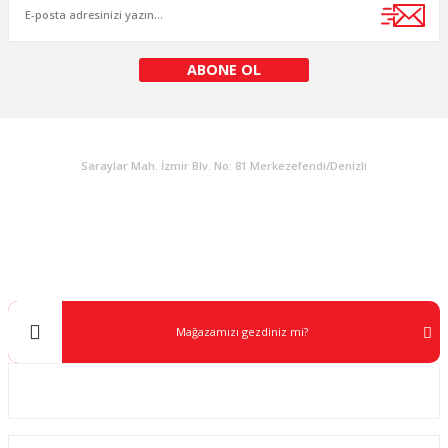
ABONE OL
KURUMSAL
Saraylar Mah. İzmir Blv. No: 81 Merkezefendi/Denizli
Müşteri Destek
0 538 453 59 14
info@kocaavpazari.com
Mağazamızı gezdiniz mi?
Kurumsal