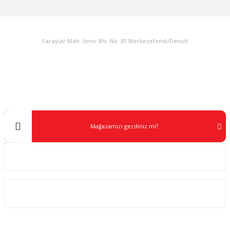
KURUMSAL
Saraylar Mah. İzmir Blv. No: 81 Merkezefendi/Denizli
Müşteri Destek
0 538 453 59 14
info@kocaavpazari.com
Mağazamızı gezdiniz mi?
Kurumsal
ALIŞVERİŞ
SOSYAL MEDYA