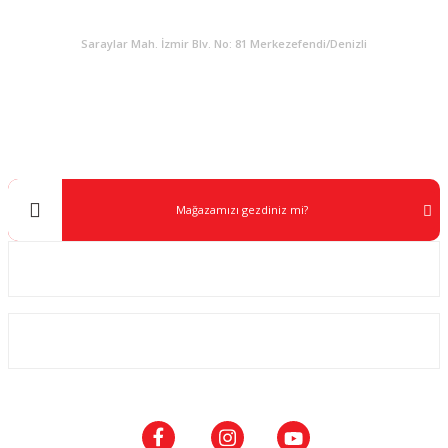
KURUMSAL
Saraylar Mah. İzmir Blv. No: 81 Merkezefendi/Denizli
Müşteri Destek
0 538 453 59 14
info@kocaavpazari.com
Mağazamızı gezdiniz mi?
Kurumsal
ALIŞVERİŞ
SOSYAL MEDYA