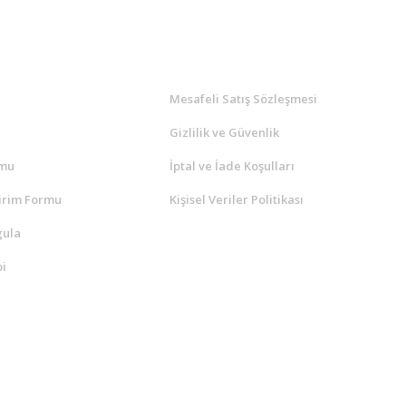
l
ALIŞVERİŞ
a
Mesafeli Satış Sözleşmesi
Gizlilik ve Güvenlik
rmu
İptal ve İade Koşulları
irim Formu
Kişisel Veriler Politikası
gula
i