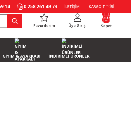
59 14
0 258 261 49 73
İLETİŞİM
KARGO TAKİBİ
Favorilerim
Üye Girişi
Sepet
GİYİM & AYAKKABI
İNDİRİMLİ ÜRÜNLER