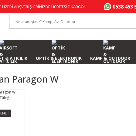
0538 453 
E ÜZERİ ALIŞVERİŞLERİNİZDE ÜCRETSİZ KARGO!
T & ATICILIK
OPTİK & ELEKTRONİK
KAMP & OUTDOOR
an Paragon W
ENDİ