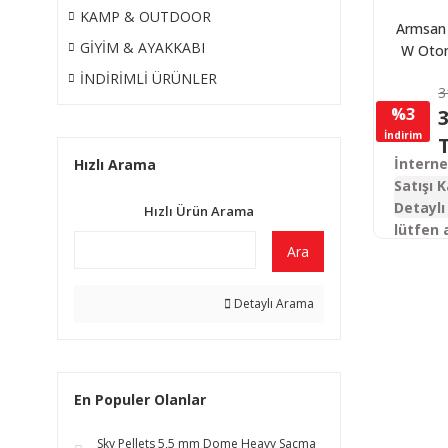
KAMP & OUTDOOR
Armsan
GİYİM & AYAKKABI
W Otom
Tü
İNDİRİMLİ ÜRÜNLER
3
%3
3
İndirim
İntern
Hızlı Arama
Satışı K
Detaylı 
Hızlı Ürün Arama
lütfen 
Ara
Detaylı Arama
En Populer Olanlar
Sky Pellets 5,5 mm Dome Heavy Saçma