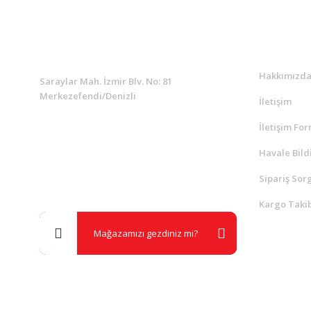
KURUMSAL
Kurumsa
Hakkımızd
Saraylar Mah. İzmir Blv. No: 81
Merkezefendi/Denizli
İletişim
İletişim Fo
Müşteri Destek
0 538 453 59 14
Havale Bild
Sipariş Sor
info@kocaavpazari.com
Kargo Takib
Mağazamızı gezdiniz mi?