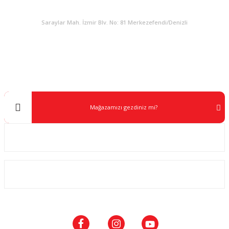
KURUMSAL
Saraylar Mah. İzmir Blv. No: 81 Merkezefendi/Denizli
Müşteri Destek
0 538 453 59 14
info@kocaavpazari.com
Mağazamızı gezdiniz mi?
Kurumsal
ALIŞVERİŞ
SOSYAL MEDYA