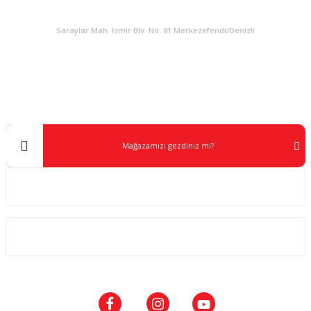
KURUMSAL
Saraylar Mah. İzmir Blv. No: 81 Merkezefendi/Denizli
Müşteri Destek
0 538 453 59 14
info@kocaavpazari.com
Mağazamızı gezdiniz mi?
Kurumsal
ALIŞVERİŞ
SOSYAL MEDYA