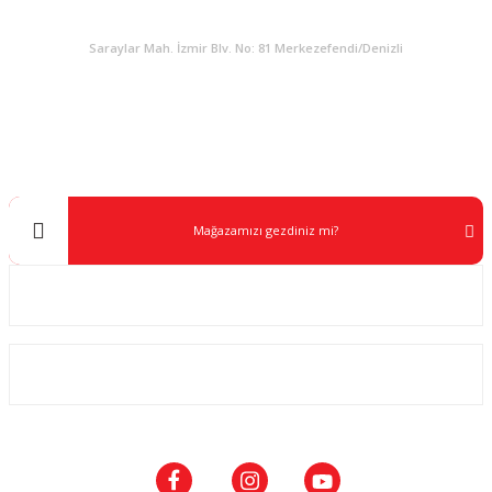
KURUMSAL
Saraylar Mah. İzmir Blv. No: 81 Merkezefendi/Denizli
Müşteri Destek
0 538 453 59 14
info@kocaavpazari.com
Mağazamızı gezdiniz mi?
Kurumsal
ALIŞVERİŞ
SOSYAL MEDYA