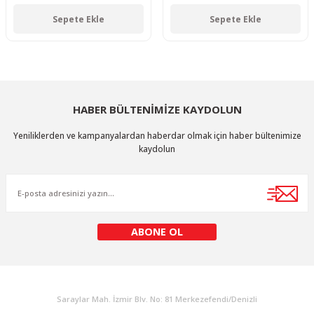
Sepete Ekle
Sepete Ekle
HABER BÜLTENİMİZE KAYDOLUN
Yeniliklerden ve kampanyalardan haberdar olmak için haber bültenimize
kaydolun
ABONE OL
KURUMSAL
Saraylar Mah. İzmir Blv. No: 81 Merkezefendi/Denizli