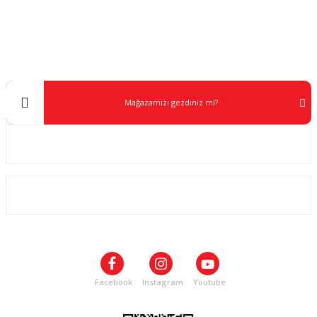
Müşteri Destek
0 538 453 59 14
info@kocaavpazari.com
Mağazamızı gezdiniz mi?
Kurumsal
ALIŞVERİŞ
SOSYAL MEDYA
Facebook
Instagram
Youtube