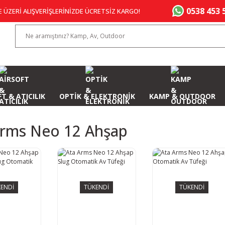
0538 453 
E ÜZERİ ALIŞVERİŞLERİNİZDE ÜCRETSİZ KARGO!
T & ATICILIK
OPTİK & ELEKTRONİK
KAMP & OUTDOOR
Arms Neo 12 Ahşap
ENDİ
TÜKENDİ
TÜKENDİ