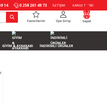
59 14
0 258 261 49 73
İLETİŞİM
KARGO TAKİBİ
Favorilerim
Üye Girişi
Sepet
GİYİM & AYAKKABI
İNDİRİMLİ ÜRÜNLER