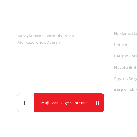
KURUMSAL
Kurumsa
Hakkımızd
Saraylar Mah. İzmir Blv. No: 81
Merkezefendi/Denizli
İletişim
İletişim Fo
Müşteri Destek
0 538 453 59 14
Havale Bild
Sipariş Sor
info@kocaavpazari.com
Kargo Takib
Mağazamızı gezdiniz mi?