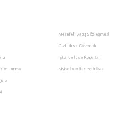
l
ALIŞVERİŞ
a
Mesafeli Satış Sözleşmesi
Gizlilik ve Güvenlik
rmu
İptal ve İade Koşulları
irim Formu
Kişisel Veriler Politikası
gula
i