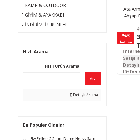
KAMP & OUTDOOR
Ata Arm
GİYİM & AYAKKABI
Ahşap C
Slug Ot
İNDİRİMLİ ÜRÜNLER
4
Tü
%3
3
İndirim
İntern
Hızlı Arama
Satışı K
Detaylı 
Hızlı Ürün Arama
lütfen 
Ara
Detaylı Arama
En Populer Olanlar
Sky Pellets 5,5 mm Dome Heavy Saçma