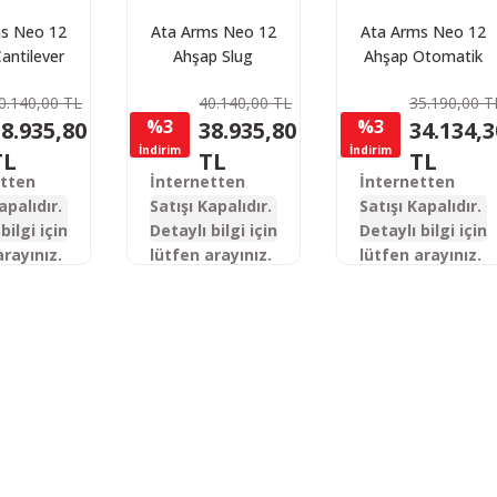
s Neo 12
Ata Arms Neo 12
Ata Arms Neo 12
antilever
Ahşap Slug
Ahşap Otomatik
omatik Av
Otomatik Av
Av Tüfeği
0.140,00 TL
40.140,00 TL
35.190,00 T
feği
Tüfeği
%3
%3
8.935,80
38.935,80
34.134,3
İndirim
İndirim
TL
TL
TL
etten
İnternetten
İnternetten
apalıdır.
Satışı Kapalıdır.
Satışı Kapalıdır.
bilgi için
Detaylı bilgi için
Detaylı bilgi için
arayınız.
lütfen arayınız.
lütfen arayınız.