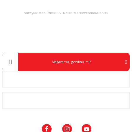
KURUMSAL
Saraylar Mah. İzmir Blv. No: 81 Merkezefendi/Denizli
Müşteri Destek
0 538 453 59 14
info@kocaavpazari.com
Mağazamızı gezdiniz mi?
Kurumsal
ALIŞVERİŞ
SOSYAL MEDYA