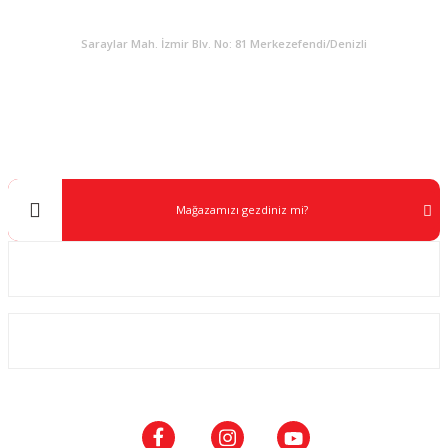
KURUMSAL
Saraylar Mah. İzmir Blv. No: 81 Merkezefendi/Denizli
Müşteri Destek
0 538 453 59 14
info@kocaavpazari.com
Mağazamızı gezdiniz mi?
Kurumsal
ALIŞVERİŞ
SOSYAL MEDYA