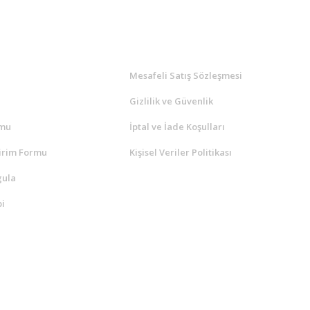
l
ALIŞVERİŞ
a
Mesafeli Satış Sözleşmesi
Gizlilik ve Güvenlik
rmu
İptal ve İade Koşulları
irim Formu
Kişisel Veriler Politikası
gula
i