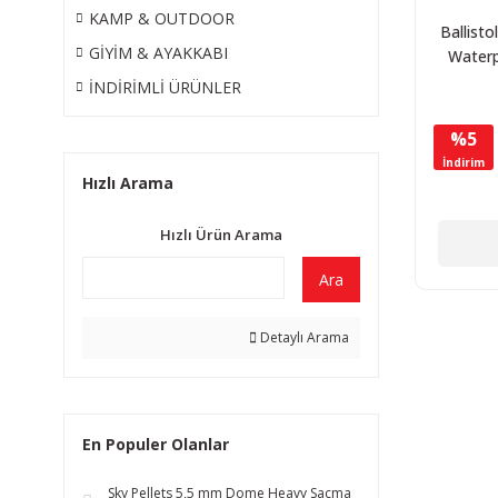
KAMP & OUTDOOR
Ballisto
GİYİM & AYAKKABI
Waterp
Sprey
İNDİRİMLİ ÜRÜNLER
%5
İndirim
Hızlı Arama
Hızlı Ürün Arama
Ara
Detaylı Arama
En Populer Olanlar
Sky Pellets 5,5 mm Dome Heavy Saçma