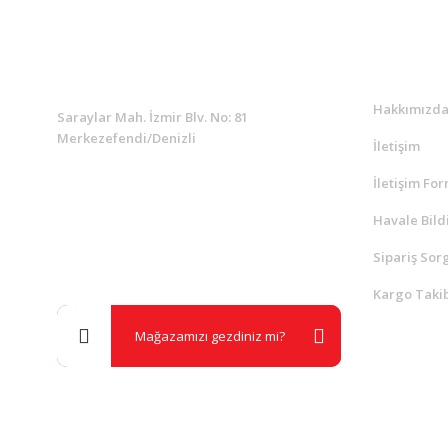
KURUMSAL
Kurumsa
Hakkımızd
Saraylar Mah. İzmir Blv. No: 81
Merkezefendi/Denizli
İletişim
İletişim Fo
Müşteri Destek
0 538 453 59 14
Havale Bild
Sipariş Sor
info@kocaavpazari.com
Kargo Takib
Mağazamızı gezdiniz mi?