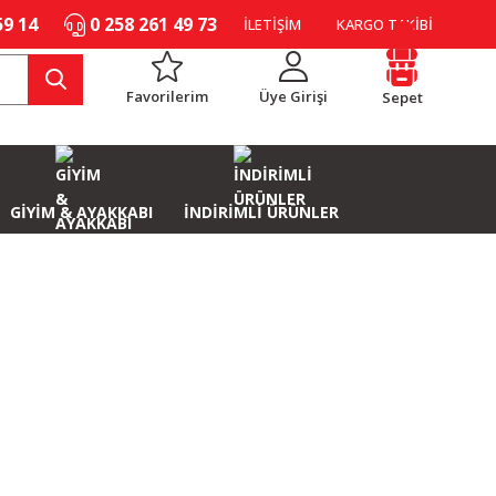
59 14
0 258 261 49 73
İLETİŞİM
KARGO TAKİBİ
Favorilerim
Üye Girişi
Sepet
GİYİM & AYAKKABI
İNDİRİMLİ ÜRÜNLER