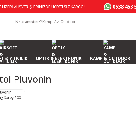
0538 453 
E ÜZERİ ALIŞVERİŞLERİNİZDE ÜCRETSİZ KARGO!
T & ATICILIK
OPTİK & ELEKTRONİK
KAMP & OUTDOOR
stol Pluvonin