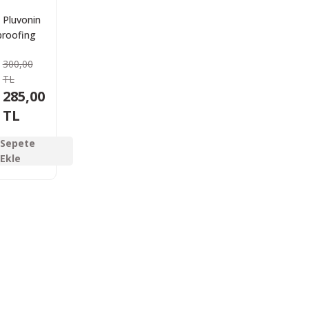
l Pluvonin
roofing
 200 ml
300,00
TL
285,00
TL
Sepete
Ekle