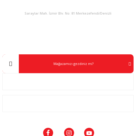
KURUMSAL
Saraylar Mah. İzmir Blv. No: 81 Merkezefendi/Denizli
Müşteri Destek
0 538 453 59 14
info@kocaavpazari.com
Mağazamızı gezdiniz mi?
Kurumsal
ALIŞVERİŞ
SOSYAL MEDYA